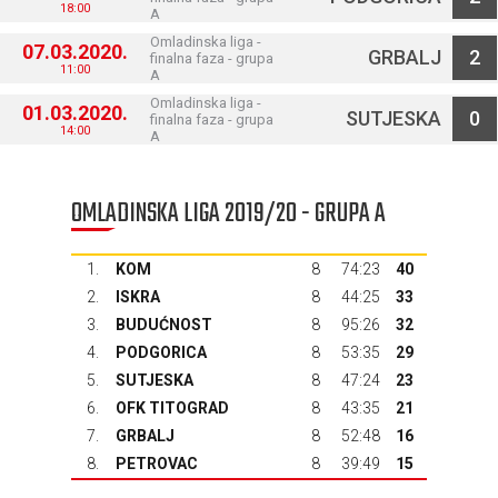
18:00
A
Omladinska liga -
07.03.2020.
GRBALJ
2
finalna faza - grupa
11:00
A
Omladinska liga -
01.03.2020.
SUTJESKA
0
finalna faza - grupa
14:00
A
OMLADINSKA LIGA 2019/20 - GRUPA A
1.
KOM
8
74:23
40
2.
ISKRA
8
44:25
33
3.
BUDUĆNOST
8
95:26
32
4.
PODGORICA
8
53:35
29
5.
SUTJESKA
8
47:24
23
6.
OFK TITOGRAD
8
43:35
21
7.
GRBALJ
8
52:48
16
8.
PETROVAC
8
39:49
15