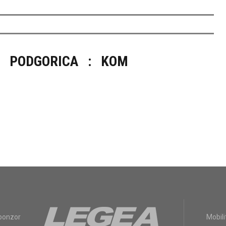
PODGORICA
:
KOM
sponzor
Mobili