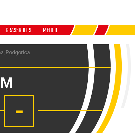
GRASSROOTS
MEDIJI
a, Podgorica
OM
-