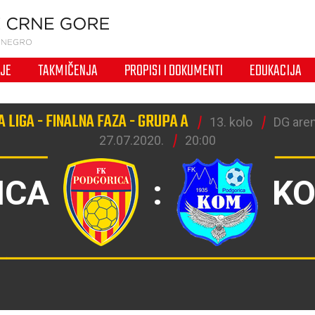
IJE
TAKMIČENJA
PROPISI I DOKUMENTI
EDUKACIJA
 LIGA - FINALNA FAZA - GRUPA A
13. kolo
DG aren
27.07.2020.
20:00
ICA
:
K