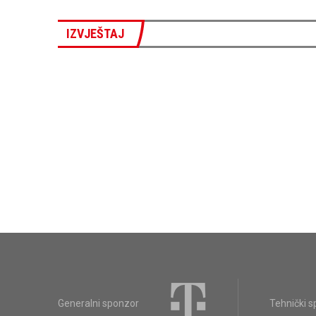
IZVJEŠTAJ
Generalni sponzor
Tehnički 