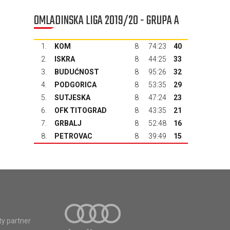
OMLADINSKA LIGA 2019/20 - GRUPA A
1.
KOM
8
74:23
40
2.
ISKRA
8
44:25
33
3.
BUDUĆNOST
8
95:26
32
4.
PODGORICA
8
53:35
29
5.
SUTJESKA
8
47:24
23
6.
OFK TITOGRAD
8
43:35
21
7.
GRBALJ
8
52:48
16
8.
PETROVAC
8
39:49
15
ty partner