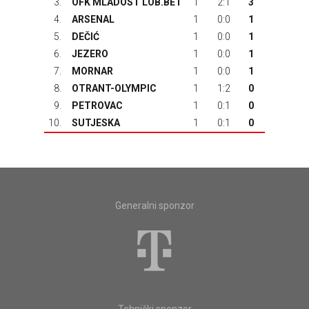
3.
OFK MLADOST LOB.BET
1
2:1
3
4.
ARSENAL
1
0:0
1
5.
DEČIĆ
1
0:0
1
6.
JEZERO
1
0:0
1
7.
MORNAR
1
0:0
1
8.
OTRANT-OLYMPIC
1
1:2
0
9.
PETROVAC
1
0:1
0
10.
SUTJESKA
1
0:1
0
Generalni sponzor
Tehnički sponzor