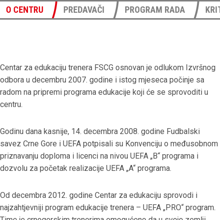
O CENTRU
PREDAVAČI
PROGRAM RADA
KRI
Centar za edukaciju trenera FSCG osnovan je odlukom Izvršnog
odbora u decembru 2007. godine i istog mjeseca počinje sa
radom na pripremi programa edukacije koji će se sprovoditi u
centru.
Godinu dana kasnije, 14. decembra 2008. godine Fudbalski
savez Crne Gore i UEFA potpisali su Konvenciju o međusobnom
priznavanju doploma i licenci na nivou UEFA „B“ programa i
dozvolu za početak realizacije UEFA „A“ programa.
Od decembra 2012. godine Centar za edukaciju sprovodi i
najzahtjevniji program edukacije trenera – UEFA „PRO“ program.
Time je crnogorskim trenerima omogućeno da u svojo zemlji