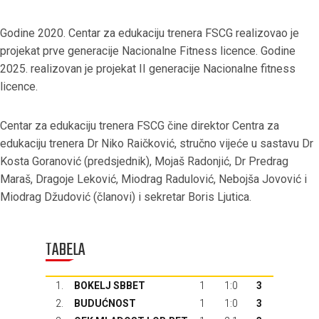
Godine 2020. Centar za edukaciju trenera FSCG realizovao je
projekat prve generacije Nacionalne Fitness licence. Godine
2025. realizovan je projekat II generacije Nacionalne fitness
licence.
Centar za edukaciju trenera FSCG čine direktor Centra za
edukaciju trenera Dr Niko Raičković, stručno vijeće u sastavu Dr
Kosta Goranović (predsjednik), Mojaš Radonjić, Dr Predrag
Maraš, Dragoje Leković, Miodrag Radulović, Nebojša Jovović i
Miodrag Džudović (članovi) i sekretar Boris Ljutica.
TABELA
1.
BOKELJ SBBET
1
1:0
3
2.
BUDUĆNOST
1
1:0
3