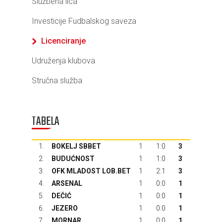
Službena lica
Investicije Fudbalskog saveza
Licenciranje
Udruženja klubova
Stručna služba
TABELA
1.
BOKELJ SBBET
1
1:0
3
2.
BUDUĆNOST
1
1:0
3
3.
OFK MLADOST LOB.BET
1
2:1
3
4.
ARSENAL
1
0:0
1
5.
DEČIĆ
1
0:0
1
6.
JEZERO
1
0:0
1
7.
MORNAR
1
0:0
1