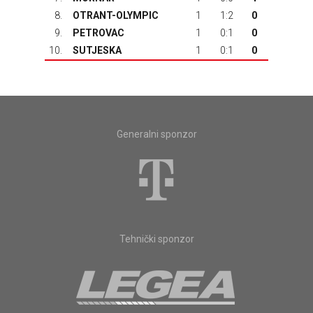
8.
OTRANT-OLYMPIC
1
1:2
0
9.
PETROVAC
1
0:1
0
10.
SUTJESKA
1
0:1
0
Generalni sponzor
Tehnički sponzor