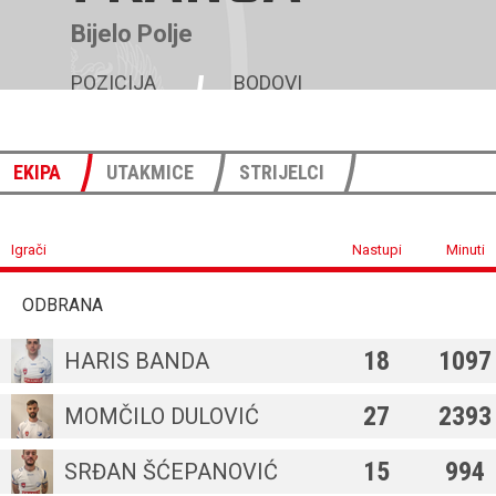
Bijelo Polje
POZICIJA
BODOVI
7
43
EKIPA
UTAKMICE
STRIJELCI
Igrači
Nastupi
Minuti
ODBRANA
18
1097
HARIS BANDA
27
2393
MOMČILO DULOVIĆ
15
994
SRĐAN ŠĆEPANOVIĆ