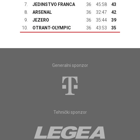
7.
JEDINSTVO FRANCA
36
45:58
43
8.
ARSENAL
36
32:47
42
9.
JEZERO
36
35:44
39
10.
OTRANT-OLYMPIC
36
43:53
35
Generalni sponzor
Tehnički sponzor