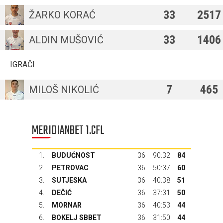
33
2517
ŽARKO KORAĆ
33
1406
ALDIN MUŠOVIĆ
IGRAČI
7
465
MILOŠ NIKOLIĆ
MERIDIANBET 1.CFL
1.
BUDUĆNOST
36
90:32
84
2.
PETROVAC
36
50:37
60
3.
SUTJESKA
36
40:38
51
4.
DEČIĆ
36
37:31
50
5.
MORNAR
36
40:53
44
6.
BOKELJ SBBET
36
31:50
44