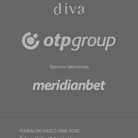
Sponzor takmičenja
FUDBALSKI SAVEZ CRNE GORE