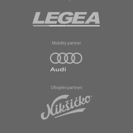
Mobility partner
Oficijelni partneri