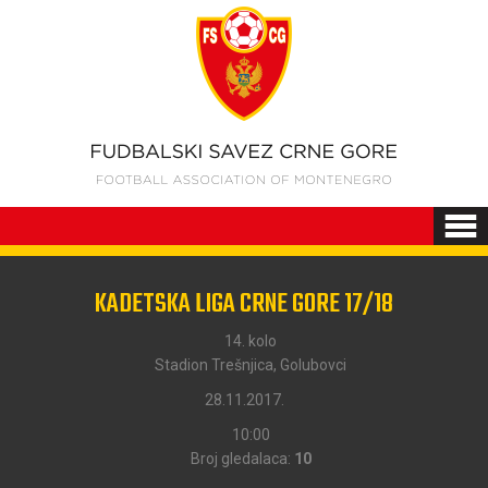
KADETSKA LIGA CRNE GORE 17/18
14. kolo
Stadion Trešnjica, Golubovci
28.11.2017.
10:00
Broj gledalaca:
10