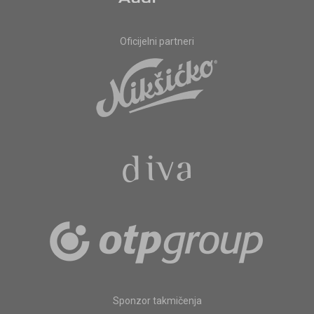
Oficijelni partneri
Sponzor takmičenja