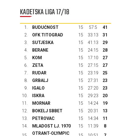
KADETSKA LIGA 17/18
1.
BUDUĆNOST
15
57:5
41
2.
OFK TITOGRAD
15
33:13
31
3.
SUTJESKA
15
41:13
29
4.
BERANE
15
24:15
28
5.
KOM
15
17:10
27
6.
ZETA
15
27:15
27
7.
RUDAR
15
23:19
25
8.
GRBALJ
15
27:31
23
9.
IGALO
15
27:20
23
10.
ISKRA
15
29:23
20
11.
MORNAR
15
14:24
19
12.
BOKELJ SBBET
15
20:31
13
13.
PETROVAC
15
14:34
11
14.
MLADOST LJ. 1970
15
11:39
8
OTRANT-OLYMPIC
15.
15
10:51
7