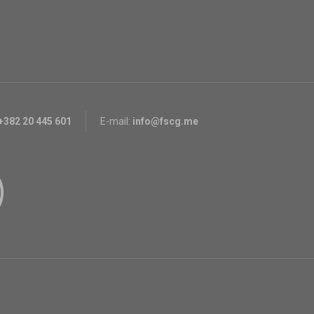
+382 20 445 601
E-mail:
info@fscg.me