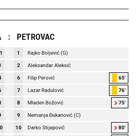
A
:
PETROVAC
1
1
Rajko Boljević (G)
3
2
Aleksandar Aleksić
4
6
Filip Perović
65'
6
7
Lazar Radulović
76'
8
8
Mladen Božović
75'
9
9
Nemanja Đukanović (C)
0
10
Darko Stijepović
80'