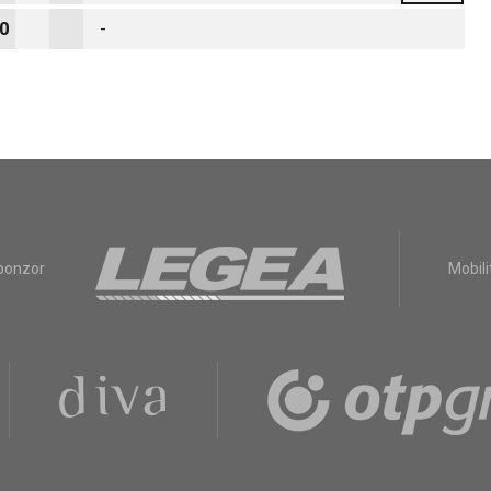
0
-
sponzor
Mobili