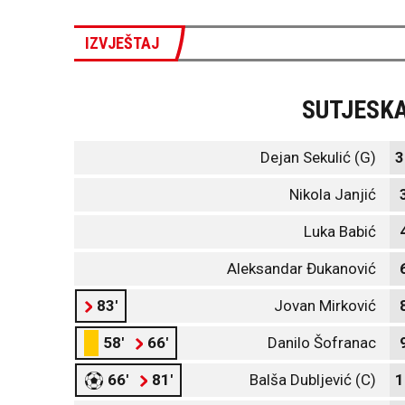
IZVJEŠTAJ
SUTJESK
Dejan Sekulić (G)
3
Nikola Janjić
Luka Babić
Aleksandar Đukanović
83'
Jovan Mirković
58'
66'
Danilo Šofranac
66'
81'
Balša Dubljević (C)
1