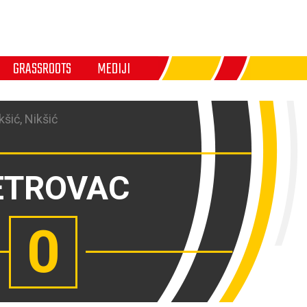
GRASSROOTS
MEDIJI
šić, Nikšić
ETROVAC
0