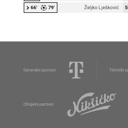
66'
79'
Željko Lješković
5
Generalni sponzor
Tehnički 
Oficijelni partneri