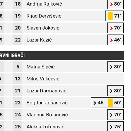
7
18
Andrija Rajković
80'
8
19
Rijad Dervišević
71'
1
20
Slaven Joković
70'
9
22
Lazar Kažić
46'
RVNI IGRAČI
1
5
Matija Šipčić
80'
5
13
Miloš Vukčević
7
21
Lazar Darmanović
80'
1
23
Bogdan Jošanović
46'
50'
5
24
Vladimir Bojanović
70'
2
25
Aleksa Trifunović
75'