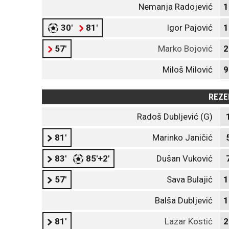
Nemanja Radojević
1
30'
81'
Igor Pajović
1
57'
Marko Bojović
2
Miloš Milović
9
REZE
Radoš Dubljević (G)
81'
Marinko Janičić
83'
85'+2'
Dušan Vuković
57'
Sava Bulajić
1
Balša Dubljević
1
81'
Lazar Kostić
2