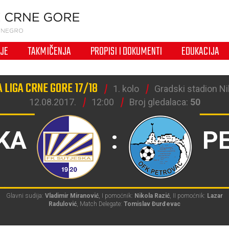
IJE
TAKMIČENJA
PROPISI I DOKUMENTI
EDUKACIJA
 LIGA CRNE GORE 17/18
1. kolo
Gradski stadion Nik
12.08.2017.
12:00
Broj gledalaca:
50
KA
:
P
Glavni sudija:
Vladimir Miranović
, I pomoćnik:
Nikola Razić
, II pomoćnik:
Lazar
Radulović
, Match Delegate:
Tomislav Đurđevac