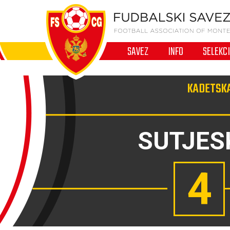
SAVEZ
INFO
SELEKC
KADETSKA
SUTJES
4