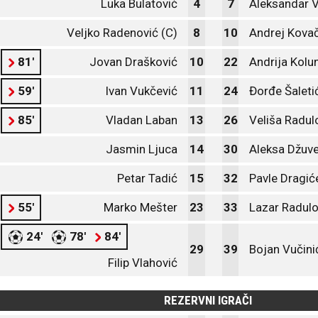
Luka Bulatović
4
7
Aleksandar 
Veljko Radenović (C)
8
10
Andrej Kova
81'
Jovan Drašković
10
22
Andrija Kolu
59'
Ivan Vukčević
11
24
Đorđe Šaleti
85'
Vladan Laban
13
26
Veliša Radul
Jasmin Ljuca
14
30
Aleksa Džuve
Petar Tadić
15
32
Pavle Dragić
55'
Marko Mešter
23
33
Lazar Radulo
24'
78'
84'
29
39
Bojan Vučini
Filip Vlahović
REZERVNI IGRAČI