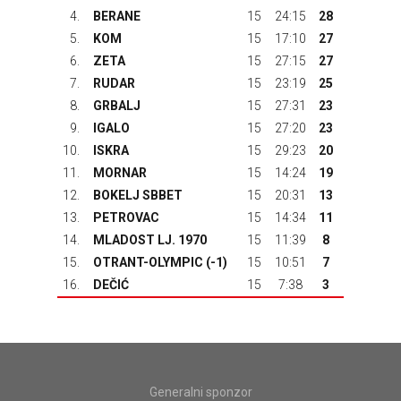
4.
BERANE
15
24:15
28
5.
KOM
15
17:10
27
6.
ZETA
15
27:15
27
7.
RUDAR
15
23:19
25
8.
GRBALJ
15
27:31
23
9.
IGALO
15
27:20
23
10.
ISKRA
15
29:23
20
11.
MORNAR
15
14:24
19
12.
BOKELJ SBBET
15
20:31
13
13.
PETROVAC
15
14:34
11
14.
MLADOST LJ. 1970
15
11:39
8
15.
OTRANT-OLYMPIC
(-1)
15
10:51
7
16.
DEČIĆ
15
7:38
3
Generalni sponzor