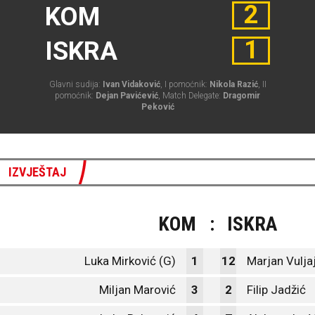
2
KOM
1
ISKRA
Glavni sudija:
Ivan Vidaković
, I pomoćnik:
Nikola Razić
, II
pomoćnik:
Dejan Pavićević
, Match Delegate:
Dragomir
Peković
IZVJEŠTAJ
KOM
:
ISKRA
Luka Mirković (G)
1
12
Marjan Vulja
Miljan Marović
3
2
Filip Jadžić