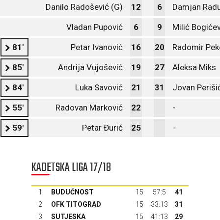
Danilo Radošević (G)
12
6
Damjan Radu
Vladan Pupović
6
9
Milić Bogiće
81'
Petar Ivanović
16
20
Radomir Pek
85'
Andrija Vujošević
19
27
Aleksa Miks
84'
Luka Savović
21
31
Jovan Periši
55'
Radovan Marković
22
-
59'
Petar Đurić
25
-
KADETSKA LIGA 17/18
1.
BUDUĆNOST
15
57:5
41
2.
OFK TITOGRAD
15
33:13
31
3.
SUTJESKA
15
41:13
29