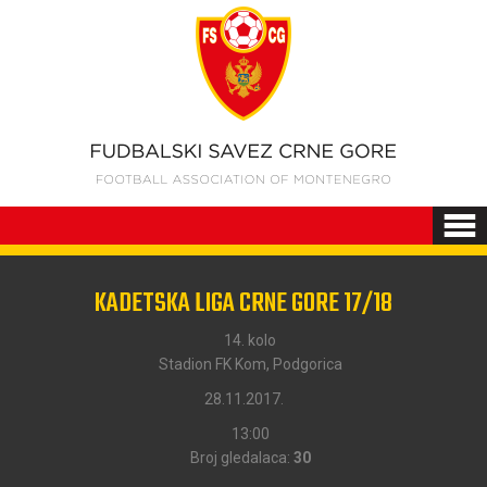
KADETSKA LIGA CRNE GORE 17/18
14. kolo
Stadion FK Kom, Podgorica
28.11.2017.
13:00
Broj gledalaca:
30