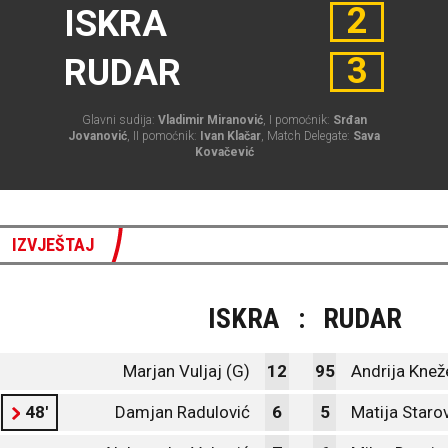
2
ISKRA
3
RUDAR
Glavni sudija:
Vladimir Miranović
, I pomoćnik:
Srđan
Jovanović
, II pomoćnik:
Ivan Klačar
, Match Delegate:
Sava
Kovačević
IZVJEŠTAJ
ISKRA
:
RUDAR
Marjan Vuljaj (G)
12
95
Andrija Knež
48'
Damjan Radulović
6
5
Matija Staro