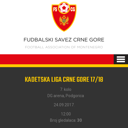
KADETSKA LIGA CRNE GORE 17/18
7. kolo
DG arena, Podgorica
24.09.2017.
12:00
Broj gledalaca:
30