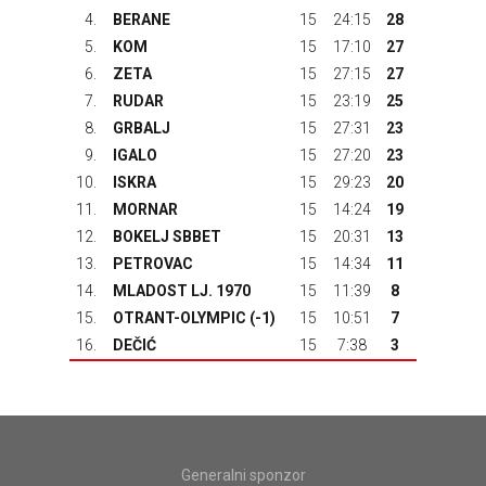
4.
BERANE
15
24:15
28
5.
KOM
15
17:10
27
6.
ZETA
15
27:15
27
7.
RUDAR
15
23:19
25
8.
GRBALJ
15
27:31
23
9.
IGALO
15
27:20
23
10.
ISKRA
15
29:23
20
11.
MORNAR
15
14:24
19
12.
BOKELJ SBBET
15
20:31
13
13.
PETROVAC
15
14:34
11
14.
MLADOST LJ. 1970
15
11:39
8
15.
OTRANT-OLYMPIC
(-1)
15
10:51
7
16.
DEČIĆ
15
7:38
3
Generalni sponzor