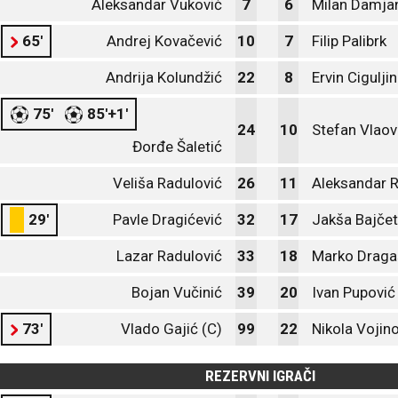
Aleksandar Vuković
7
6
Milan Damja
65'
Andrej Kovačević
10
7
Filip Palibrk
Andrija Kolundžić
22
8
Ervin Ciguljin
75'
85'+1'
24
10
Stefan Vlaov
Đorđe Šaletić
Veliša Radulović
26
11
Aleksandar 
29'
Pavle Dragićević
32
17
Jakša Bajčet
Lazar Radulović
33
18
Marko Draga
Bojan Vučinić
39
20
Ivan Pupović
73'
Vlado Gajić (C)
99
22
Nikola Vojino
REZERVNI IGRAČI