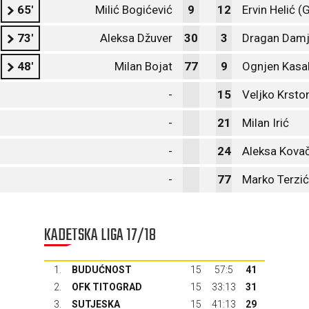
65'
Milić Bogićević
9
12
Ervin Helić (
73'
Aleksa Džuver
30
3
Dragan Damj
48'
Milan Bojat
77
9
Ognjen Kasal
-
15
Veljko Krston
-
21
Milan Irić
-
24
Aleksa Kova
-
77
Marko Terzić
KADETSKA LIGA 17/18
1.
BUDUĆNOST
15
57:5
41
2.
OFK TITOGRAD
15
33:13
31
3.
SUTJESKA
15
41:13
29