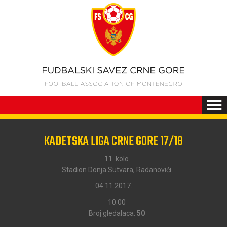
KADETSKA LIGA CRNE GORE 17/18
11. kolo
Stadion Donja Sutvara, Radanovići
04.11.2017.
10:00
Broj gledalaca:
50