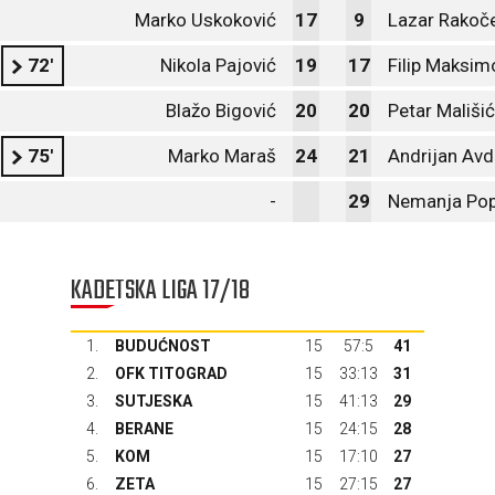
Marko Uskoković
17
9
Lazar Rakoč
72'
Nikola Pajović
19
17
Filip Maksim
Blažo Bigović
20
20
Petar Mališić
75'
Marko Maraš
24
21
Andrijan Avd
-
29
Nemanja Pop
KADETSKA LIGA 17/18
1.
BUDUĆNOST
15
57:5
41
2.
OFK TITOGRAD
15
33:13
31
3.
SUTJESKA
15
41:13
29
4.
BERANE
15
24:15
28
5.
KOM
15
17:10
27
6.
ZETA
15
27:15
27