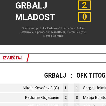
2
GRBALJ
0
MLADOST
Glavni sudija:
Luka Radulović
, I pomoćnik:
Srđan
Jovanović
, II pomoćnik:
Ivan Klačar
, Match Delegate:
Novak Ćeranić
IZVJEŠTAJ
GRBALJ
:
OFK TITO
Nikola Kovačević (G)
1
1
Sergej Joksi
Radomir Gojačanin
2
3
Matija Bulat