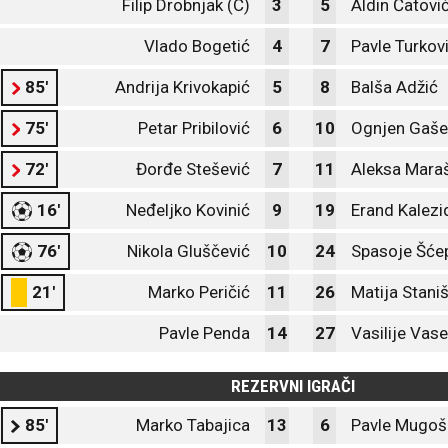
Filip Drobnjak (C)
3
5
Aldin Ćatović
Vlado Bogetić
4
7
Pavle Turkov
85'
Andrija Krivokapić
5
8
Balša Adžić
75'
Petar Pribilović
6
10
Ognjen Gaše
72'
Đorđe Stešević
7
11
Aleksa Mara
16'
Neđeljko Kovinić
9
19
Erand Kalezi
76'
Nikola Gluščević
10
24
Spasoje Šće
21'
Marko Peričić
11
26
Matija Staniš
Pavle Penda
14
27
Vasilije Vase
REZERVNI IGRAČI
85'
Marko Tabajica
13
6
Pavle Mugoš