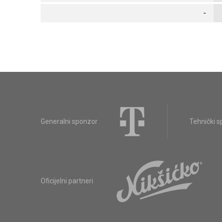
-
Generalni sponzor
Tehnički 
Oficijelni partneri