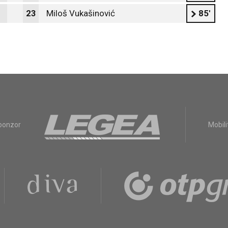
23
Miloš Vukašinović
85'
sponzor
Mobili