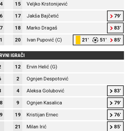
4
15
Veljko Krstonijević
6
17
Jakša Bajčetić
79'
7
18
Marko Dragaš
83'
1
20
Ivan Pupović (C)
21'
51'
85'
RVNI IGRAČI
2
12
Ervin Helić (G)
6
2
Ognjen Despotović
8
4
Aleksa Golubović
83'
8
9
Ognjen Kasalica
79'
9
19
Kristijan Ernec
76'
21
Milan Irić
85'