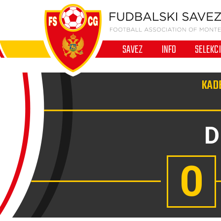
SAVEZ
INFO
SELEKC
KADE
D
0