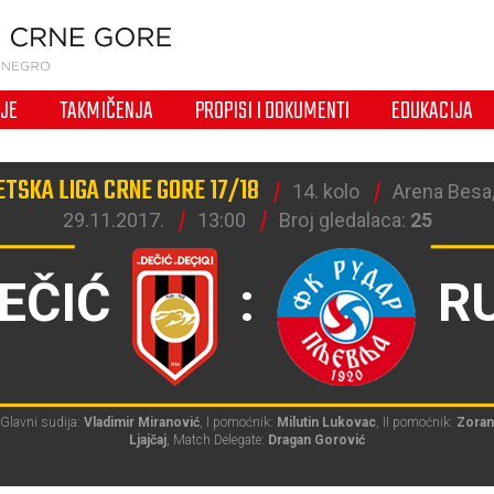
IJE
TAKMIČENJA
PROPISI I DOKUMENTI
EDUKACIJA
TSKA LIGA CRNE GORE 17/18
14. kolo
Arena Besa,
29.11.2017.
13:00
Broj gledalaca:
25
EČIĆ
:
R
Glavni sudija:
Vladimir Miranović
, I pomoćnik:
Milutin Lukovac
, II pomoćnik:
Zoran
Ljajčaj
, Match Delegate:
Dragan Gorović