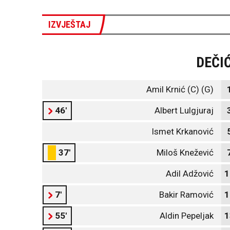
IZVJEŠTAJ
DEČI
Amil Krnić (C) (G)
46'
Albert Lulgjuraj
Ismet Krkanović
37'
Miloš Knežević
Adil Adžović
1
7'
Bakir Ramović
1
55'
Aldin Pepeljak
1