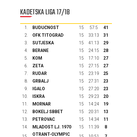
KADETSKA LIGA 17/18
1.
BUDUĆNOST
15
57:5
41
2.
OFK TITOGRAD
15
33:13
31
3.
SUTJESKA
15
41:13
29
4.
BERANE
15
24:15
28
5.
KOM
15
17:10
27
6.
ZETA
15
27:15
27
7.
RUDAR
15
23:19
25
8.
GRBALJ
15
27:31
23
9.
IGALO
15
27:20
23
10.
ISKRA
15
29:23
20
11.
MORNAR
15
14:24
19
12.
BOKELJ SBBET
15
20:31
13
13.
PETROVAC
15
14:34
11
14.
MLADOST LJ. 1970
15
11:39
8
OTRANT-OLYMPIC
15.
15
10:51
7