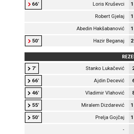
66'
Loris Kruševci
1
Robert Gjelaj
1
Abedin Hakšabanović
1
50'
Hazir Beganaj
2
REZE
7'
Stanko Lukačević
66'
Ajdin Decević
46'
Vladimir Vlahović
55'
Miralem Dizdarević
1
50'
Prelja Gojčaj
1
-