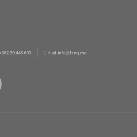
+382 20 445 601
E-mail:
info@fscg.me