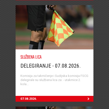
SLUŽBENA LICA
DELEGIRANJE - 07.08.2026.
Komisija za takmičenje i Sudijska komisija FSCG
delegirale su službena lica za: - utakmice 2.
kola...
07.08.2026.