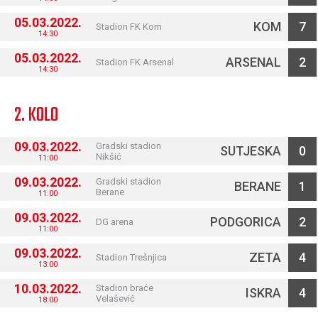
05.03.2022.
KOM
7
Stadion FK Kom
14:30
05.03.2022.
ARSENAL
2
Stadion FK Arsenal
14:30
2. KOLO
09.03.2022.
Gradski stadion
SUTJESKA
0
Nikšić
11:00
09.03.2022.
Gradski stadion
BERANE
1
Berane
11:00
09.03.2022.
PODGORICA
2
DG arena
11:00
09.03.2022.
ZETA
4
Stadion Trešnjica
13:00
10.03.2022.
Stadion braće
ISKRA
4
Velašević
18:00