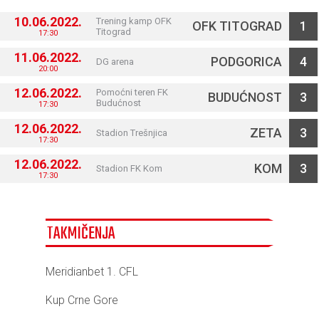
10.06.2022.
Trening kamp OFK
OFK TITOGRAD
1
Titograd
17:30
11.06.2022.
PODGORICA
4
DG arena
20:00
12.06.2022.
Pomoćni teren FK
BUDUĆNOST
3
Budućnost
17:30
12.06.2022.
ZETA
3
Stadion Trešnjica
17:30
12.06.2022.
KOM
3
Stadion FK Kom
17:30
TAKMIČENJA
Meridianbet 1. CFL
Kup Crne Gore