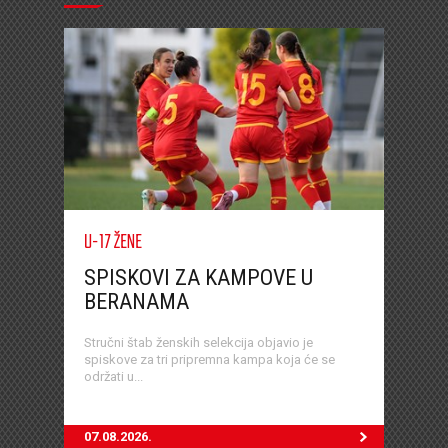
U-17 ŽENE
SPISKOVI ZA KAMPOVE U
BERANAMA
Stručni štab ženskih selekcija objavio je
spiskove za tri pripremna kampa koja će se
održati u...
07.08.2026.