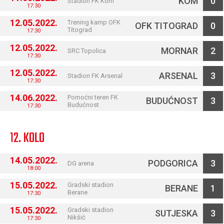
KOM
0
Stadion FK Kom
17:30
12.05.2022.
Trening kamp OFK
OFK TITOGRAD
0
Titograd
17:30
12.05.2022.
MORNAR
2
SRC Topolica
17:30
12.05.2022.
ARSENAL
3
Stadion FK Arsenal
17:30
14.06.2022.
Pomoćni teren FK
BUDUĆNOST
3
Budućnost
17:30
12. KOLO
14.05.2022.
PODGORICA
3
DG arena
18:00
15.05.2022.
Gradski stadion
BERANE
1
Berane
17:30
15.05.2022.
Gradski stadion
SUTJESKA
3
Nikšić
17:30