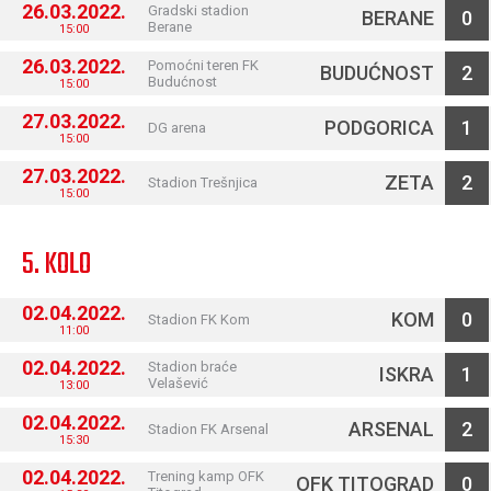
26.03.2022.
Gradski stadion
BERANE
0
Berane
15:00
26.03.2022.
Pomoćni teren FK
BUDUĆNOST
2
Budućnost
15:00
27.03.2022.
PODGORICA
1
DG arena
15:00
27.03.2022.
ZETA
2
Stadion Trešnjica
15:00
5. KOLO
02.04.2022.
KOM
0
Stadion FK Kom
11:00
02.04.2022.
Stadion braće
ISKRA
1
Velašević
13:00
02.04.2022.
ARSENAL
2
Stadion FK Arsenal
15:30
02.04.2022.
Trening kamp OFK
OFK TITOGRAD
0