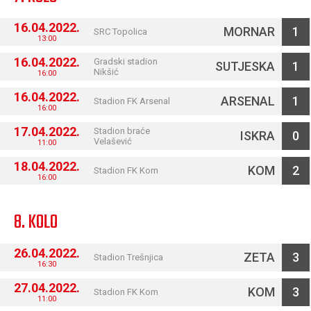
16.04.2022.
MORNAR
1
SRC Topolica
13:00
16.04.2022.
Gradski stadion
SUTJESKA
1
Nikšić
16:00
16.04.2022.
ARSENAL
1
Stadion FK Arsenal
16:00
17.04.2022.
Stadion braće
ISKRA
0
Velašević
11:00
18.04.2022.
KOM
2
Stadion FK Kom
16:00
8. KOLO
26.04.2022.
ZETA
3
Stadion Trešnjica
16:30
27.04.2022.
KOM
3
Stadion FK Kom
11:00