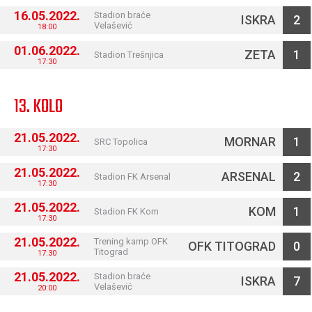
16.05.2022.
Stadion braće
ISKRA
2
Velašević
18:00
01.06.2022.
ZETA
1
Stadion Trešnjica
17:30
13. KOLO
21.05.2022.
MORNAR
1
SRC Topolica
17:30
21.05.2022.
ARSENAL
2
Stadion FK Arsenal
17:30
21.05.2022.
KOM
1
Stadion FK Kom
17:30
21.05.2022.
Trening kamp OFK
OFK TITOGRAD
0
Titograd
17:30
21.05.2022.
Stadion braće
ISKRA
7
Velašević
20:00