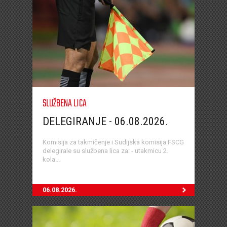
SLUŽBENA LICA
DELEGIRANJE - 06.08.2026.
Komisija za takmičenje i Sudijska komisija FSCG
delegirale su službena lica za: - utakmicu 2.
kola...
06.08.2026.