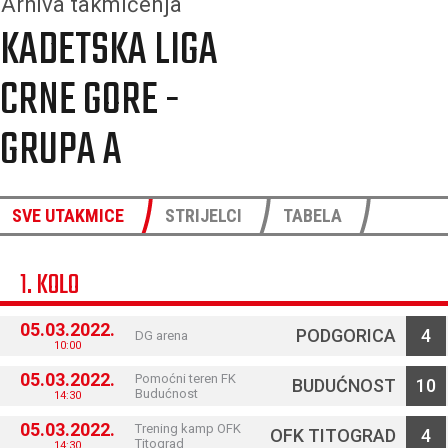
Arhiva takmičenja
KADETSKA LIGA
CRNE GORE -
GRUPA A
SVE UTAKMICE
STRIJELCI
TABELA
1. KOLO
05.03.2022.
PODGORICA
4
DG arena
10:00
05.03.2022.
Pomoćni teren FK
BUDUĆNOST
10
Budućnost
14:30
05.03.2022.
Trening kamp OFK
OFK TITOGRAD
4
Titograd
14:30