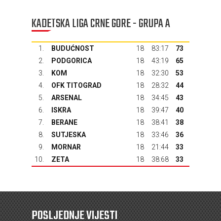
KADETSKA LIGA CRNE GORE - GRUPA A
1.
BUDUĆNOST
18
83:17
73
2.
PODGORICA
18
43:19
65
3.
KOM
18
32:30
53
4.
OFK TITOGRAD
18
28:32
44
5.
ARSENAL
18
34:45
43
6.
ISKRA
18
39:47
40
7.
BERANE
18
38:41
38
8.
SUTJESKA
18
33:46
36
9.
MORNAR
18
21:44
33
10.
ZETA
18
38:68
33
POSLJEDNJE VIJESTI