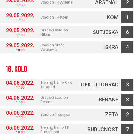
28.05.2022.
ARSENAL
2
Stadion FK Arsenal
17:30
29.05.2022.
KOM
1
Stadion FK Kom
17:30
29.05.2022.
Gradski stadion
SUTJESKA
6
Nikšić
17:30
29.05.2022.
Stadion braće
ISKRA
4
Velašević
20:00
16. KOLO
04.06.2022.
Trening kamp OFK
OFK TITOGRAD
3
Titograd
17:30
04.06.2022.
Gradski stadion
BERANE
8
Berane
17:30
05.06.2022.
ZETA
2
Stadion Trešnjica
17:30
05.06.2022.
Trening kamp FK
BUDUĆNOST
7
Budućnost
18:00