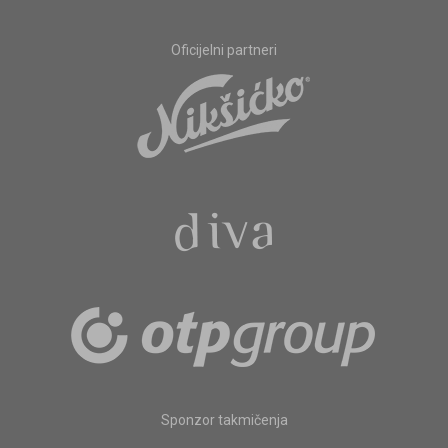
Oficijelni partneri
Sponzor takmičenja