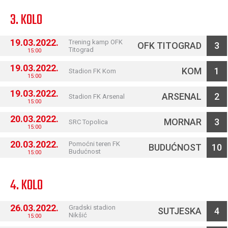
3. KOLO
19.03.2022.
Trening kamp OFK
OFK TITOGRAD
3
Titograd
15:00
19.03.2022.
KOM
1
Stadion FK Kom
15:00
19.03.2022.
ARSENAL
2
Stadion FK Arsenal
15:00
20.03.2022.
MORNAR
3
SRC Topolica
15:00
20.03.2022.
Pomoćni teren FK
BUDUĆNOST
10
Budućnost
15:00
4. KOLO
26.03.2022.
Gradski stadion
SUTJESKA
4
Nikšić
15:00