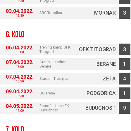
Titograd
15:30
03.04.2022.
MORNAR
3
SRC Topolica
15:30
6. KOLO
06.04.2022.
Trening kamp OFK
OFK TITOGRAD
3
Titograd
13:00
07.04.2022.
Gradski stadion
BERANE
1
Berane
15:00
07.04.2022.
ZETA
4
Stadion Trešnjica
15:30
09.04.2022.
PODGORICA
1
DG arena
15:30
04.05.2022.
Pomoćni teren FK
BUDUĆNOST
9
Budućnost
17:00
7. KOLO