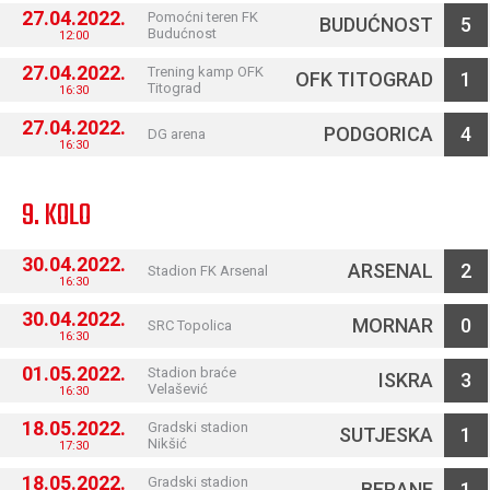
27.04.2022.
Pomoćni teren FK
BUDUĆNOST
5
Budućnost
12:00
27.04.2022.
Trening kamp OFK
OFK TITOGRAD
1
Titograd
16:30
27.04.2022.
PODGORICA
4
DG arena
16:30
9. KOLO
30.04.2022.
ARSENAL
2
Stadion FK Arsenal
16:30
30.04.2022.
MORNAR
0
SRC Topolica
16:30
01.05.2022.
Stadion braće
ISKRA
3
Velašević
16:30
18.05.2022.
Gradski stadion
SUTJESKA
1
Nikšić
17:30
18.05.2022.
Gradski stadion
BERANE
1