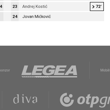
4
23
Andrej Kostić
72'
24
Jovan Mićković
sponzor
Mobili