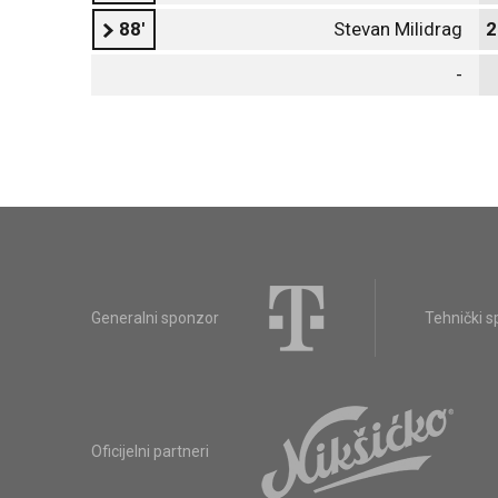
88'
Stevan Milidrag
2
-
Generalni sponzor
Tehnički 
Oficijelni partneri