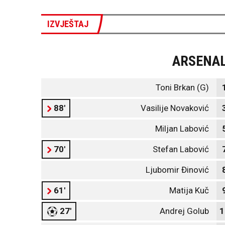
IZVJEŠTAJ
ARSENA
Toni Brkan (G)
88'
Vasilije Novaković
Miljan Labović
70'
Stefan Labović
Ljubomir Đinović
61'
Matija Kuč
27'
Andrej Golub
1