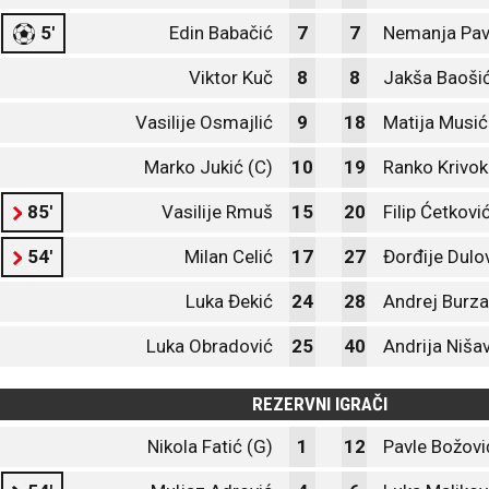
5'
Edin Babačić
7
7
Nemanja Pavi
Viktor Kuč
8
8
Jakša Baoši
Vasilije Osmajlić
9
18
Matija Musić
Marko Jukić (C)
10
19
Ranko Krivok
85'
Vasilije Rmuš
15
20
Filip Ćetkovi
54'
Milan Celić
17
27
Đorđije Dulo
Luka Đekić
24
28
Andrej Burza
Luka Obradović
25
40
Andrija Niša
REZERVNI IGRAČI
Nikola Fatić (G)
1
12
Pavle Božovi