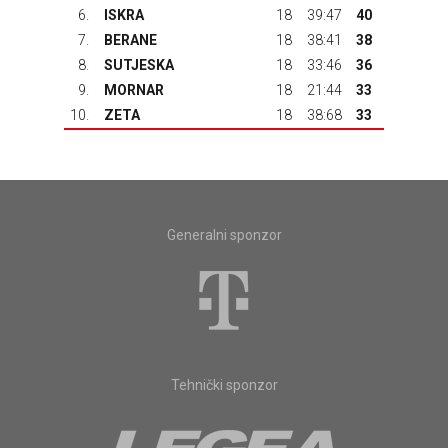
6.
ISKRA
18
39:47
40
7.
BERANE
18
38:41
38
8.
SUTJESKA
18
33:46
36
9.
MORNAR
18
21:44
33
10.
ZETA
18
38:68
33
Generalni sponzor
Tehnički sponzor