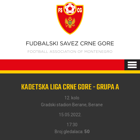
KADETSKA LIGA CRNE GORE - GRUPA A
12. kolo
Gradski stadion Berane, Berane
15.05.2022.
17:30
Broj gledalaca:
50