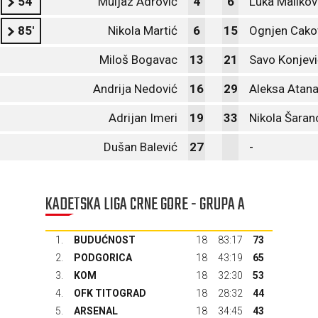
54'
Muljaz Adrović
4
6
Luka Malikov
85'
Nikola Martić
6
15
Ognjen Cako
Miloš Bogavac
13
21
Savo Konjevi
Andrija Nedović
16
29
Aleksa Atan
Adrijan Imeri
19
33
Nikola Šaran
Dušan Balević
27
-
KADETSKA LIGA CRNE GORE - GRUPA A
1.
BUDUĆNOST
18
83:17
73
2.
PODGORICA
18
43:19
65
3.
KOM
18
32:30
53
4.
OFK TITOGRAD
18
28:32
44
5.
ARSENAL
18
34:45
43