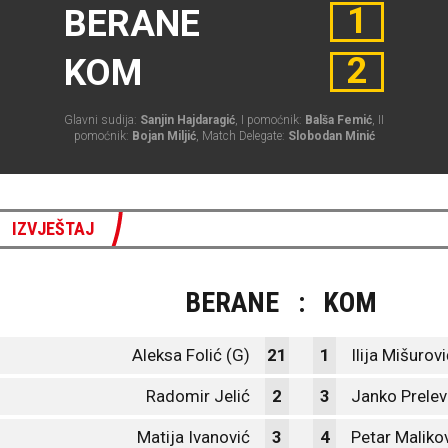
1
BERANE
2
KOM
Glavni sudija:
Sanjin Hajdaragić
, I pomoćnik:
Balša Femić
, II
pomoćnik:
Bojan Miljić
, Match Delegate:
Slobodan Minić
IZVJEŠTAJ
BERANE
:
KOM
Aleksa Folić (G)
21
1
Ilija Mišurov
Radomir Jelić
2
3
Janko Prelev
Matija Ivanović
3
4
Petar Maliko