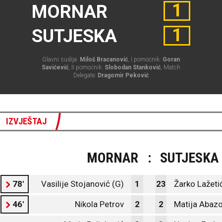
1
MORNAR
1
SUTJESKA
Glavni sudija:
Miloš Bracanović
, I pomoćnik:
Goran
Savićević
, II pomoćnik:
Slobodan Stanković
, Match
Delegate:
Dragomir Peković
IZVJEŠTAJ
MORNAR
:
SUTJESKA
78'
Vasilije Stojanović (G)
1
23
Žarko Lažeti
46'
Nikola Petrov
2
2
Matija Abazo