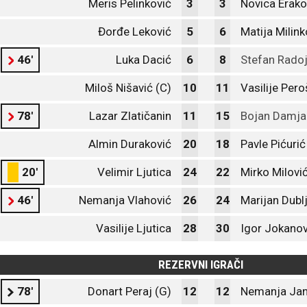
Meris Pelinković
3
3
Novica Erako
Đorđe Leković
5
6
Matija Milink
46'
Luka Dacić
6
8
Stefan Radoj
Miloš Nišavić (C)
10
11
Vasilije Pero
78'
Lazar Zlatičanin
11
15
Bojan Damja
Almin Duraković
20
18
Pavle Pićurić
20'
Velimir Ljutica
24
22
Mirko Milovi
46'
Nemanja Vlahović
26
24
Marijan Dubl
Vasilije Ljutica
28
30
Igor Jokanov
REZERVNI IGRAČI
78'
Donart Peraj (G)
12
12
Nemanja Jan