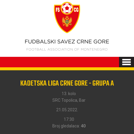
KADETSKA LIGA CRNE GORE - GRUPA A
13. kolo
SRC Topolica, Bar
21.05.2022.
17:30
Broj gledalaca:
40