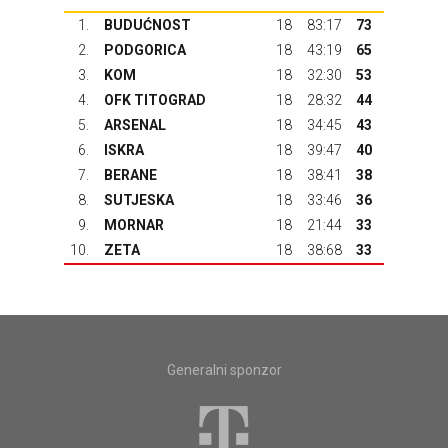
1.
BUDUĆNOST
18
83:17
73
2.
PODGORICA
18
43:19
65
3.
KOM
18
32:30
53
4.
OFK TITOGRAD
18
28:32
44
5.
ARSENAL
18
34:45
43
6.
ISKRA
18
39:47
40
7.
BERANE
18
38:41
38
8.
SUTJESKA
18
33:46
36
9.
MORNAR
18
21:44
33
10.
ZETA
18
38:68
33
Generalni sponzor