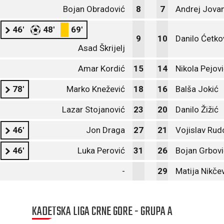
Bojan Obradović
8
7
Andrej Jova
46'
48'
69'
9
10
Danilo Ćetko
Asad Škrijelj
Amar Kordić
15
14
Nikola Pejov
78'
Marko Knežević
18
16
Balša Jokić
Lazar Stojanović
23
20
Danilo Žižić
46'
Jon Draga
27
21
Vojislav Rud
46'
Luka Perović
31
26
Bojan Grbovi
-
29
Matija Nikče
KADETSKA LIGA CRNE GORE - GRUPA A