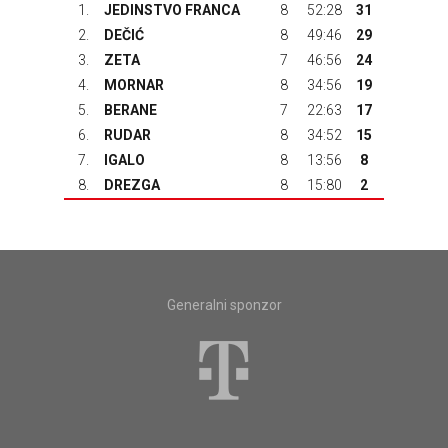
1.
JEDINSTVO FRANCA
8
52:28
31
2.
DEČIĆ
8
49:46
29
3.
ZETA
7
46:56
24
4.
MORNAR
8
34:56
19
5.
BERANE
7
22:63
17
6.
RUDAR
8
34:52
15
7.
IGALO
8
13:56
8
8.
DREZGA
8
15:80
2
Generalni sponzor