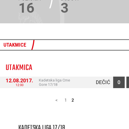
16
3
UTAKMICE
UTAKMICA
12.08.2017.
Kadetska liga Crne
DEČIĆ
0
Gore 17/18
12:00
<
1
2
KADETSKA LIGA 17/18