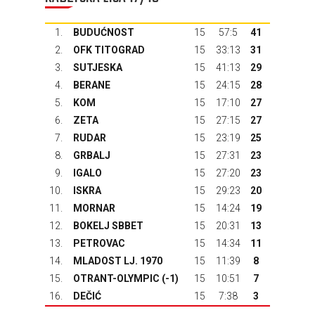
1.
BUDUĆNOST
15
57:5
41
2.
OFK TITOGRAD
15
33:13
31
3.
SUTJESKA
15
41:13
29
4.
BERANE
15
24:15
28
5.
KOM
15
17:10
27
6.
ZETA
15
27:15
27
7.
RUDAR
15
23:19
25
8.
GRBALJ
15
27:31
23
9.
IGALO
15
27:20
23
10.
ISKRA
15
29:23
20
11.
MORNAR
15
14:24
19
12.
BOKELJ SBBET
15
20:31
13
13.
PETROVAC
15
14:34
11
14.
MLADOST LJ. 1970
15
11:39
8
15.
OTRANT-OLYMPIC
(-1)
15
10:51
7
16.
DEČIĆ
15
7:38
3