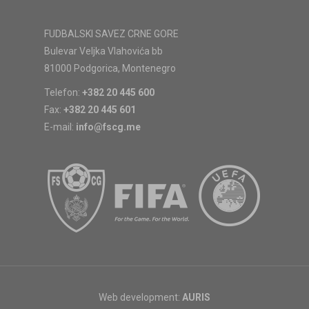
FUDBALSKI SAVEZ CRNE GORE
Bulevar Veljka Vlahovića bb
81000 Podgorica, Montenegro
Telefon:
+382 20 445 600
Fax:
+382 20 445 601
E-mail:
info@fscg.me
Web development:
AURIS