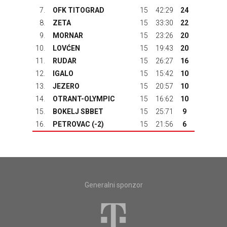
7.
OFK TITOGRAD
15
42:29
24
8.
ZETA
15
33:30
22
9.
MORNAR
15
23:26
20
10.
LOVĆEN
15
19:43
20
11.
RUDAR
15
26:27
16
12.
IGALO
15
15:42
10
13.
JEZERO
15
20:57
10
14.
OTRANT-OLYMPIC
15
16:62
10
15.
BOKELJ SBBET
15
25:71
9
16.
PETROVAC
(-2)
15
21:56
6
Generalni sponzor