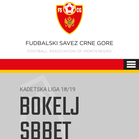
KADETSKA LIGA 18/19
BOKELJ
SBBET