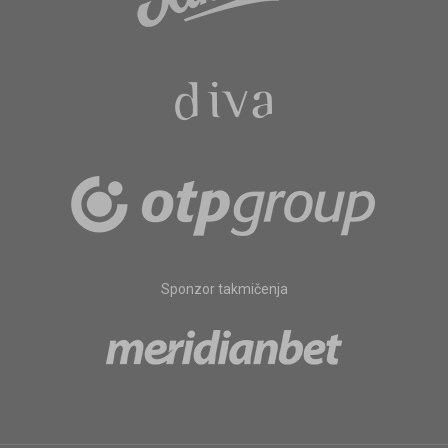
Sponzor takmičenja