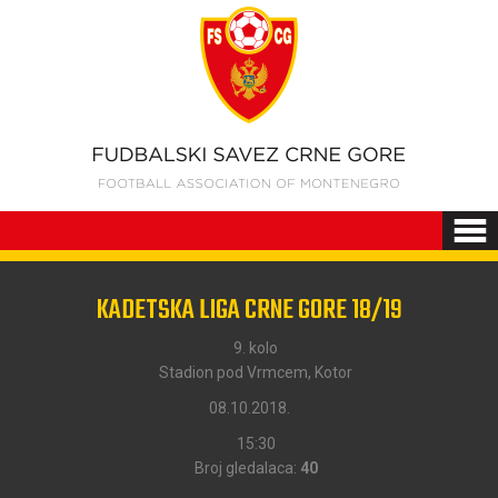
KADETSKA LIGA CRNE GORE 18/19
9. kolo
Stadion pod Vrmcem, Kotor
08.10.2018.
15:30
Broj gledalaca:
40