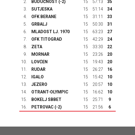
2.
BUDUĆNOST
(-2)
15
57:13
35
3.
SUTJESKA
15
51:14
34
4.
OFK BERANE
15
31:11
33
5.
GRBALJ
15
50:30
31
6.
MLADOST LJ. 1970
15
63:23
27
7.
OFK TITOGRAD
15
42:29
24
8.
ZETA
15
33:30
22
9.
MORNAR
15
23:26
20
10.
LOVĆEN
15
19:43
20
11.
RUDAR
15
26:27
16
12.
IGALO
15
15:42
10
13.
JEZERO
15
20:57
10
14.
OTRANT-OLYMPIC
15
16:62
10
15.
BOKELJ SBBET
15
25:71
9
16.
PETROVAC
(-2)
15
21:56
6