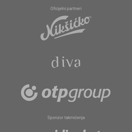
Oficijelni partneri
Sponzor takmičenja