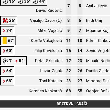
16'
36'
44'
7
5
Anil Julević
David Radević
26'
Vasilije Čavor (C)
8
6
Endi Ulaj
74'
Mitar Vujačić
9
7
Muamer Koji
67'
Đorđe Vukajlović
11
10
Edmir Cirikov
60'
Filip Krivokapić
16
14
Senid Vuçet
7'
54'
Petar Sklender
17
23
Mihailo Nedi
54'
Lazar Zejak
22
26
Danilo Zindo
68'
Toni Katelan
23
27
Miodrag Đuk
Komnen Kankaraš
88
55
Ognjen Bošk
REZERVNI IGRAČI