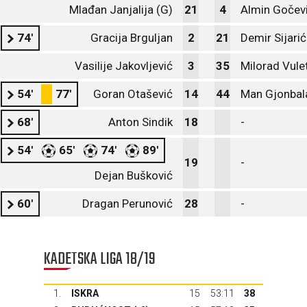
Mlađan Janjalija (G)
21
4
Almin Gočev
74'
Gracija Brguljan
2
21
Demir Sijarić
Vasilije Jakovljević
3
35
Milorad Vule
54'
77'
Goran Otašević
14
44
Man Gjonbal
68'
Anton Sindik
18
-
54'
65'
74'
89'
19
-
Dejan Bušković
60'
Dragan Perunović
28
-
KADETSKA LIGA 18/19
1.
ISKRA
15
53:11
38