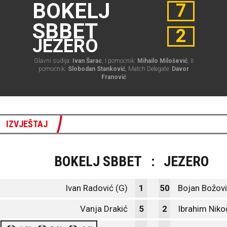
BOKELJ
7
SBBET
2
JEZERO
Glavni sudija:
Ivan Šarac
, I pomoćnik:
Mihailo Milošević
, II
pomoćnik:
Slobodan Stanković
, Match Delegate:
Davor
Franović
IZVJEŠTAJ
BOKELJ SBBET
:
JEZERO
Ivan Radović (G)
1
50
Bojan Božovi
Vanja Drakić
5
2
Ibrahim Niko