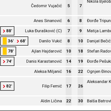
Nikola Bjelo
Čedomir Vujačić
5
7
Anes Sinanović
6
8
Đorđe Tripun
88'
Luka Đurašković (C)
7
9
Matija Lambu
36'
68'
Danilo Vukić
8
10
Danijel Bečić
78'
Ajlan Hajdarović
10
18
Stefan Rado
74'
Danis Karastanović
14
19
Đorđe Pešuk
Aleksa Miljanić
16
22
Ognjen Đinov
Aleksandar K
82'
Filip Femić
17
26
Aldin Ličina
22
30
Balša Batrov