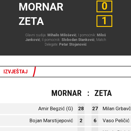
0
MORNAR
1
ZETA
Glavni sudija:
Mihailo Milošević
, I pomoćnik:
Miloš
Janković
, II pomoćnik:
Slobodan Stanković
, Match
Delegate:
Petar Stojanović
IZVJEŠTAJ
MORNAR
:
ZETA
Amir Begzić (G)
28
27
Milan Grbavč
Bojan Marstijepović
2
6
Vaso Peličić