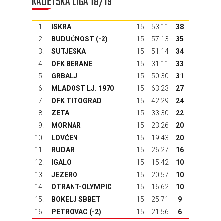
KADETSKA LIGA 18/19
1.
ISKRA
15
53:11
38
2.
BUDUĆNOST
(-2)
15
57:13
35
3.
SUTJESKA
15
51:14
34
4.
OFK BERANE
15
31:11
33
5.
GRBALJ
15
50:30
31
6.
MLADOST LJ. 1970
15
63:23
27
7.
OFK TITOGRAD
15
42:29
24
8.
ZETA
15
33:30
22
9.
MORNAR
15
23:26
20
10.
LOVĆEN
15
19:43
20
11.
RUDAR
15
26:27
16
12.
IGALO
15
15:42
10
13.
JEZERO
15
20:57
10
14.
OTRANT-OLYMPIC
15
16:62
10
15.
BOKELJ SBBET
15
25:71
9
16.
PETROVAC
(-2)
15
21:56
6