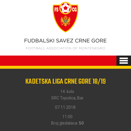
KADETSKA LIGA CRNE GORE 18/19
14. kolo
SRC Topolica, Bar
07.11.2018.
11:00
Broj gledalaca:
50