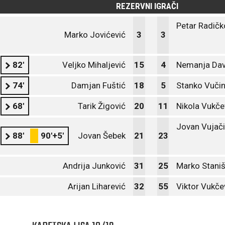
REZERVNI IGRAČI
Petar Radičk
Marko Jovićević
3
3
82'
Veljko Mihaljević
15
4
Nemanja Dav
74'
Damjan Fuštić
18
5
Stanko Vučin
68'
Tarik Žigović
20
11
Nikola Vukče
Jovan Vujač
88'
90'+5'
Jovan Šebek
21
23
Andrija Junković
31
25
Marko Staniš
Arijan Liharević
32
55
Viktor Vukče