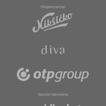
Oficijelni partneri
Sponzor takmičenja