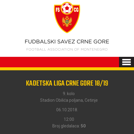
KADETSKA LIGA CRNE GORE 18/19
9. kolo
Stadion Obilića poljana, Cetinje
06.10.2018.
12:00
Broj gledalaca:
50