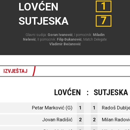
1
LOVĆEN
7
SUTJESKA
Glavni sudija:
Goran Ivanović
, I pomoćnik:
Miladin
Nelević
, II pomoćnik:
Filip Đukanović
, Match Delegate:
Vladimir Bečanović
IZVJEŠTAJ
LOVĆEN
:
SUTJESKA
Petar Marković (G)
1
1
Radoš Dublje
Jovan Radišić
2
2
Milan Radovi