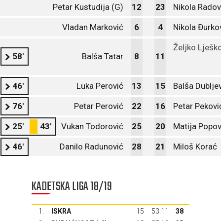
Petar Kustudija (G)
12
23
Nikola Radov
Vladan Marković
6
4
Nikola Đurko
Željko Lješk
58'
Balša Tatar
8
11
46'
Luka Perović
13
15
Balša Dublje
76'
Petar Perović
22
16
Petar Pekovi
25'
43'
Vukan Todorović
25
20
Matija Popov
46'
Danilo Radunović
28
21
Miloš Korać
KADETSKA LIGA 18/19
1.
ISKRA
15
53:11
38