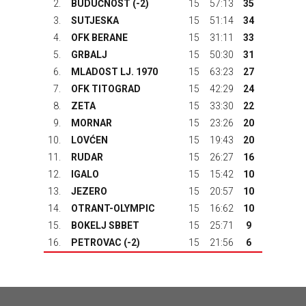
2.
BUDUĆNOST
(-2)
15
57:13
35
3.
SUTJESKA
15
51:14
34
4.
OFK BERANE
15
31:11
33
5.
GRBALJ
15
50:30
31
6.
MLADOST LJ. 1970
15
63:23
27
7.
OFK TITOGRAD
15
42:29
24
8.
ZETA
15
33:30
22
9.
MORNAR
15
23:26
20
10.
LOVĆEN
15
19:43
20
11.
RUDAR
15
26:27
16
12.
IGALO
15
15:42
10
13.
JEZERO
15
20:57
10
14.
OTRANT-OLYMPIC
15
16:62
10
15.
BOKELJ SBBET
15
25:71
9
16.
PETROVAC
(-2)
15
21:56
6