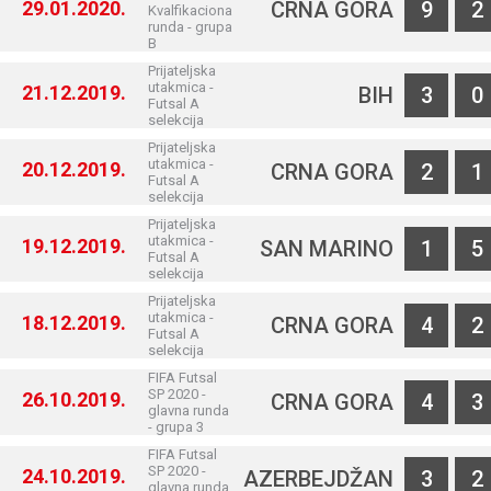
29.01.2020.
CRNA GORA
9
2
Kvalfikaciona
runda - grupa
B
Prijateljska
utakmica -
21.12.2019.
BIH
3
0
Futsal A
selekcija
Prijateljska
utakmica -
20.12.2019.
CRNA GORA
2
1
Futsal A
selekcija
Prijateljska
utakmica -
19.12.2019.
SAN MARINO
1
5
Futsal A
selekcija
Prijateljska
utakmica -
18.12.2019.
CRNA GORA
4
2
Futsal A
selekcija
FIFA Futsal
SP 2020 -
26.10.2019.
CRNA GORA
4
3
glavna runda
- grupa 3
FIFA Futsal
SP 2020 -
24.10.2019.
AZERBEJDŽAN
3
2
glavna runda