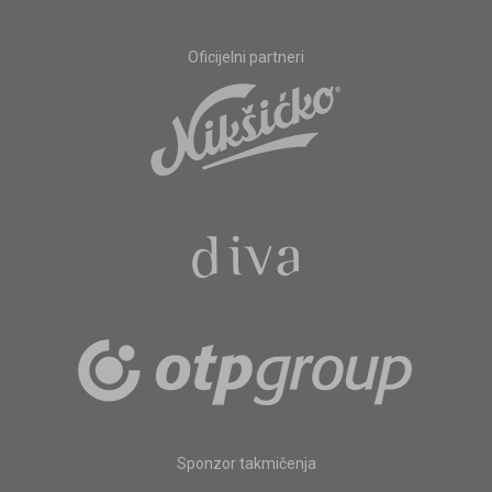
Oficijelni partneri
Sponzor takmičenja