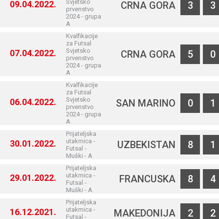
Svjetsko
09.04.2022.
CRNA GORA
3
3
prvenstvo
2024 - grupa
A
Kvalfikacije
za Futsal
Svjetsko
07.04.2022.
CRNA GORA
5
0
prvenstvo
2024 - grupa
A
Kvalfikacije
za Futsal
Svjetsko
06.04.2022.
SAN MARINO
0
1
prvenstvo
2024 - grupa
A
Prijateljska
utakmica -
30.01.2022.
UZBEKISTAN
8
1
Futsal -
Muški - A
Prijateljska
utakmica -
29.01.2022.
FRANCUSKA
8
4
Futsal -
Muški - A
Prijateljska
utakmica -
16.12.2021.
MAKEDONIJA
2
2
Futsal -