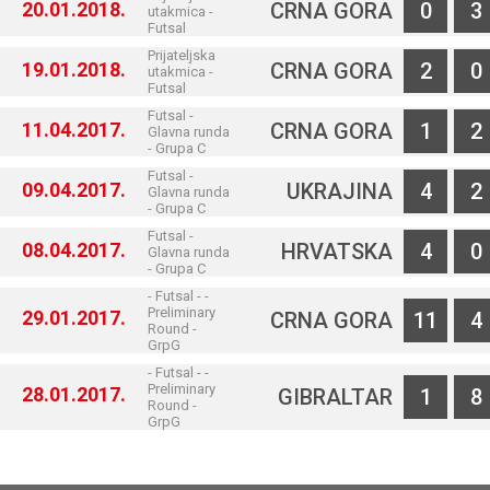
20.01.2018.
CRNA GORA
0
3
utakmica -
Futsal
Prijateljska
19.01.2018.
CRNA GORA
2
0
utakmica -
Futsal
Futsal -
11.04.2017.
CRNA GORA
1
2
Glavna runda
- Grupa C
Futsal -
09.04.2017.
UKRAJINA
4
2
Glavna runda
- Grupa C
Futsal -
08.04.2017.
HRVATSKA
4
0
Glavna runda
- Grupa C
- Futsal - -
Preliminary
29.01.2017.
CRNA GORA
11
4
Round -
GrpG
- Futsal - -
Preliminary
28.01.2017.
GIBRALTAR
1
8
Round -
GrpG