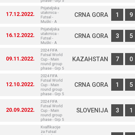
phase - Grp 5
Prijateljska
utakmica -
17.12.2022.
CRNA GORA
1
9
Futsal -
Muški - A
Prijateljska
utakmica -
16.12.2022.
CRNA GORA
3
5
Futsal -
Muški - A
2024 FIFA
Futsal World
09.11.2022.
KAZAHSTAN
7
0
Cup - Main
round group
phase - Grp 5
2024 FIFA
Futsal World
12.10.2022.
CRNA GORA
1
5
Cup - Main
round group
phase - Grp 5
2024 FIFA
Futsal World
20.09.2022.
SLOVENIJA
3
1
Cup - Main
round group
phase - Grp 5
Kvalfikacije
za Futsal