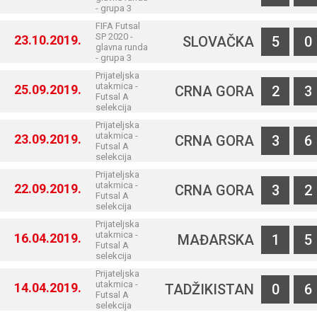
- grupa 3
FIFA Futsal
SP 2020 -
23.10.2019.
SLOVAČKA
5
0
glavna runda
- grupa 3
Prijateljska
utakmica -
25.09.2019.
CRNA GORA
2
3
Futsal A
selekcija
Prijateljska
utakmica -
23.09.2019.
CRNA GORA
3
6
Futsal A
selekcija
Prijateljska
utakmica -
22.09.2019.
CRNA GORA
3
2
Futsal A
selekcija
Prijateljska
utakmica -
16.04.2019.
MAĐARSKA
1
5
Futsal A
selekcija
Prijateljska
utakmica -
14.04.2019.
TADŽIKISTAN
0
6
Futsal A
selekcija