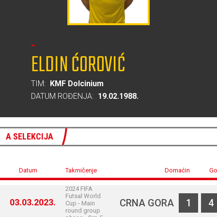
-
ELDIN ĆOROVIĆ
TIM:
KMF Dolcinium
DATUM ROĐENJA:
19.02.1988.
A SELEKCIJA
Datum
Takmičenje
Domaćin
Go
2024 FIFA
Futsal World
03.03.2023.
CRNA GORA
1
4
Cup - Main
round group