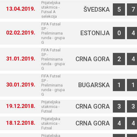
Prijateljska
utakmica -
13.04.2019.
ŠVEDSKA
5
7
Futsal A
selekcija
FIFA Futsal
SP -
02.02.2019.
ESTONIJA
0
4
Preliminarna
runda - grupa
G
FIFA Futsal
SP -
31.01.2019.
CRNA GORA
2
4
Preliminarna
runda - grupa
G
FIFA Futsal
SP -
30.01.2019.
BUGARSKA
1
1
Preliminarna
runda - grupa
G
Prijateljska
19.12.2018.
CRNA GORA
3
3
utakmica -
Futsal
Prijateljska
18.12.2018.
CRNA GORA
4
4
utakmica -
Futsal
Prijateljska