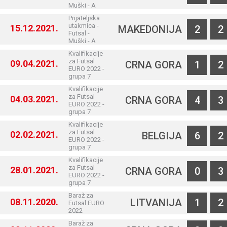
Muški - A
Prijateljska
utakmica -
15.12.2021.
MAKEDONIJA
2
2
Futsal -
Muški - A
Kvalifikacije
za Futsal
09.04.2021.
CRNA GORA
1
2
EURO 2022 -
grupa 7
Kvalifikacije
za Futsal
04.03.2021.
CRNA GORA
4
3
EURO 2022 -
grupa 7
Kvalifikacije
za Futsal
02.02.2021.
BELGIJA
6
2
EURO 2022 -
grupa 7
Kvalifikacije
za Futsal
28.01.2021.
CRNA GORA
0
3
EURO 2022 -
grupa 7
Baraž za
08.11.2020.
LITVANIJA
1
2
Futsal EURO
2022
Baraž za