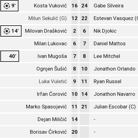
9'
Kosta Vuković
16
24
Gabe Silveira
Milun Sekulić (G)
12
22
Estevan Vasquez (
14'
Milovan Drašković
2
6
Nik Djokic
Milan Lukovac
6
7
Daniel Mattos
40'
Ivan Mugoša
7
8
Lee Mitchel
Ognjen Šušić
8
10
Jonathon Orlando
Luka Vuletić
9
11
Ryan Russel
Irfan Ćorović
10
14
Jonathon Navarro
Marko Spasojević
11
21
Julian Escobar (C)
Dejan Miličić
14
-
Borisav Ćirković
20
-