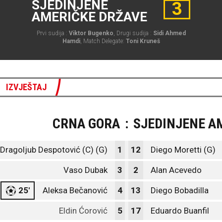
SJEDINJENE
3
AMERIČKE DRŽAVE
Prvi sudija :
Viktor Bugenko
, Drugi sudija :
Sidi Ahmed
Hamdi
, Match Delegate:
Toni Kruneš
IZVJEŠTAJ
CRNA GORA
:
SJEDINJENE A
Dragoljub Despotović (C) (G)
1
12
Diego Moretti (G)
Vaso Dubak
3
2
Alan Acevedo
25'
Aleksa Bečanović
4
13
Diego Bobadilla
Eldin Ćorović
5
17
Eduardo Buanfil