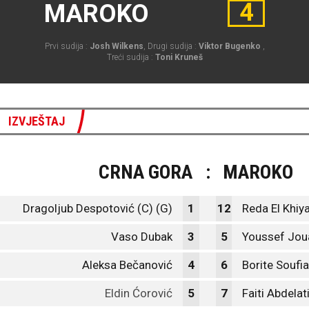
4
MAROKO
Prvi sudija :
Josh Wilkens
, Drugi sudija :
Viktor Bugenko
,
Treći sudija :
Toni Kruneš
IZVJEŠTAJ
CRNA GORA
:
MAROKO
Dragoljub Despotović (C) (G)
1
12
Reda El Khiya
Vaso Dubak
3
5
Youssef Jou
Aleksa Bečanović
4
6
Borite Soufi
Eldin Ćorović
5
7
Faiti Abdelat