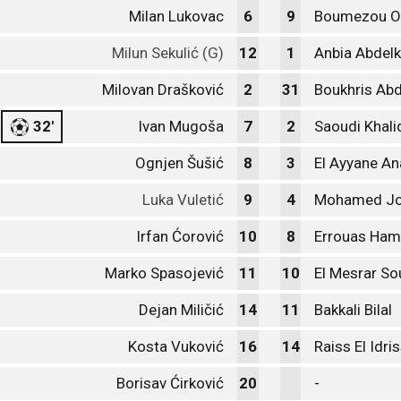
Milan Lukovac
6
9
Boumezou O
Milun Sekulić (G)
12
1
Anbia Abdelk
Milovan Drašković
2
31
Boukhris Abd
32'
Ivan Mugoša
7
2
Saoudi Khali
Ognjen Šušić
8
3
El Ayyane An
Luka Vuletić
9
4
Mohamed J
Irfan Ćorović
10
8
Errouas Ha
Marko Spasojević
11
10
El Mesrar So
Dejan Miličić
14
11
Bakkali Bilal
Kosta Vuković
16
14
Raiss El Idri
Borisav Ćirković
20
-