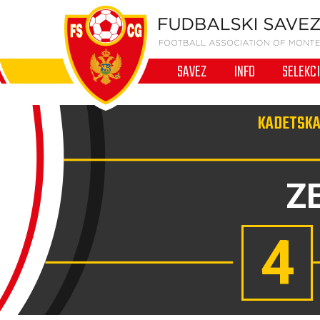
SAVEZ
INFO
SELEKC
KADETSKA 
Z
4