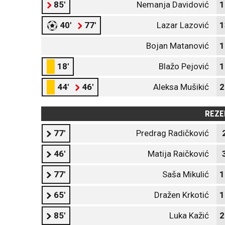
85'
Nemanja Davidović
1
40'
77'
Lazar Lazović
1
Bojan Matanović
1
18'
Blažo Pejović
1
44'
46'
Aleksa Mušikić
2
REZE
77'
Predrag Radičković
46'
Matija Raičković
77'
Saša Mikulić
1
65'
Dražen Krkotić
1
85'
Luka Kažić
2