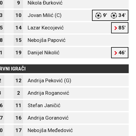
0
9
Nikola Đurković
3
10
Jovan Milić (C)
9'
34'
5
14
Lazar Kecojević
85'
8
15
Nebojša Papović
1
19
Danijel Nikolić
46'
RVNI IGRAČI
2
12
Andrija Peković (G)
3
2
Andrija Roganović
6
11
Stefan Janičić
7
16
Andrija Goranović
0
17
Nebojša Međedović