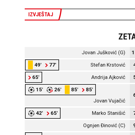
IZVJEŠTAJ
ZET
Jovan Jušković (G)
1
49'
77'
Stefan Krstović
65'
Andrija Ajković
15'
26'
85'
85'
Jovan Vujačić
42'
65'
Marko Stanišić
Ognjen Đinović (C)