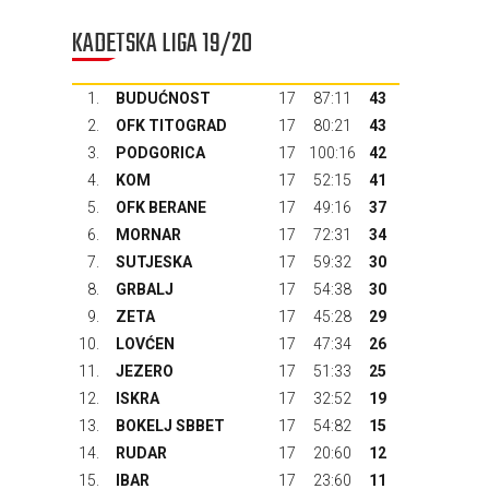
KADETSKA LIGA 19/20
1.
BUDUĆNOST
17
87:11
43
2.
OFK TITOGRAD
17
80:21
43
3.
PODGORICA
17
100:16
42
4.
KOM
17
52:15
41
5.
OFK BERANE
17
49:16
37
6.
MORNAR
17
72:31
34
7.
SUTJESKA
17
59:32
30
8.
GRBALJ
17
54:38
30
9.
ZETA
17
45:28
29
10.
LOVĆEN
17
47:34
26
11.
JEZERO
17
51:33
25
12.
ISKRA
17
32:52
19
13.
BOKELJ SBBET
17
54:82
15
14.
RUDAR
17
20:60
12
15.
IBAR
17
23:60
11