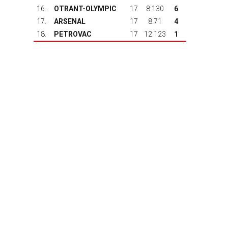
16.
OTRANT-OLYMPIC
17
8:130
6
17.
ARSENAL
17
8:71
4
18.
PETROVAC
17
12:123
1