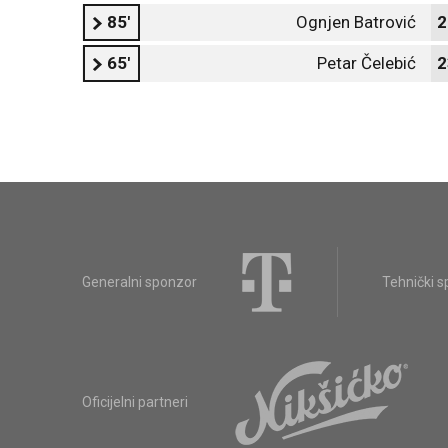
85'
Ognjen Batrović
2
65'
Petar Čelebić
2
Generalni sponzor
Tehnički 
Oficijelni partneri