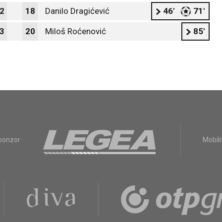
2
18
Danilo Dragićević
46'
71'
3
20
Miloš Roćenović
85'
sponzor
Mobili