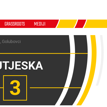
GRASSROOTS
MEDIJI
, Golubovci
UTJESKA
3
,