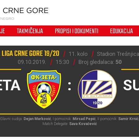
IJE
TAKMIČENJA
PROPISI I DOKUMENTI
EDUKACIJA
LIGA CRNE GORE 19/20
11. kolo
Stadion Trešnjica
09.10.2019.
15:30
Broj gledalaca:
50
ETA
:
S
Glavni sudija:
Dejan Marković
, I pomoćnik:
Mirsad Pepić
, II pomoćnik:
Samir Krnić
Match Delegate:
Sava Kovačević