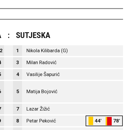
A
:
SUTJESKA
2
1
Nikola Kilibarda (G)
4
3
Milan Radović
5
4
Vasilije Šapurić
6
5
Matija Bojović
7
7
Lazar Žižić
9
8
Petar Peković
44'
78'