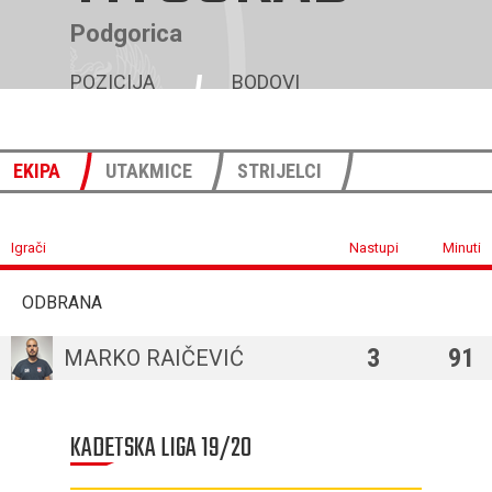
Podgorica
POZICIJA
BODOVI
2
43
EKIPA
UTAKMICE
STRIJELCI
Igrači
Nastupi
Minuti
ODBRANA
3
91
MARKO RAIČEVIĆ
KADETSKA LIGA 19/20