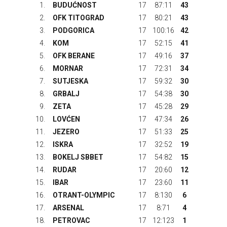
1.
BUDUĆNOST
17
87:11
43
2.
OFK TITOGRAD
17
80:21
43
3.
PODGORICA
17
100:16
42
4.
KOM
17
52:15
41
5.
OFK BERANE
17
49:16
37
6.
MORNAR
17
72:31
34
7.
SUTJESKA
17
59:32
30
8.
GRBALJ
17
54:38
30
9.
ZETA
17
45:28
29
10.
LOVĆEN
17
47:34
26
11.
JEZERO
17
51:33
25
12.
ISKRA
17
32:52
19
13.
BOKELJ SBBET
17
54:82
15
14.
RUDAR
17
20:60
12
15.
IBAR
17
23:60
11
16.
OTRANT-OLYMPIC
17
8:130
6
17.
ARSENAL
17
8:71
4
18.
PETROVAC
17
12:123
1