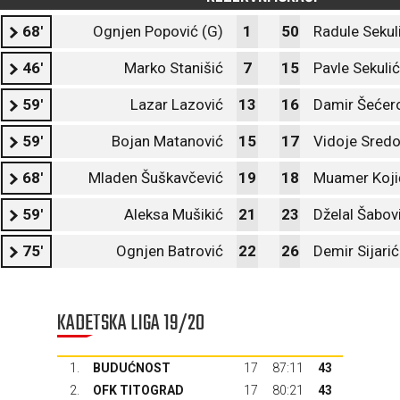
68'
Ognjen Popović (G)
1
50
Radule Sekul
46'
Marko Stanišić
7
15
Pavle Sekulić
59'
Lazar Lazović
13
16
Damir Šećer
59'
Bojan Matanović
15
17
Vidoje Sredo
68'
Mladen Šuškavčević
19
18
Muamer Koji
59'
Aleksa Mušikić
21
23
Dželal Šabov
75'
Ognjen Batrović
22
26
Demir Sijarić
KADETSKA LIGA 19/20
1.
BUDUĆNOST
17
87:11
43
2.
OFK TITOGRAD
17
80:21
43