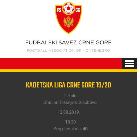
KADETSKA LIGA CRNE GORE 19/20
2. kolo
Stadion Trešnjica, Golubovci
12.08.2019.
18:30
Broj gledalaca:
40