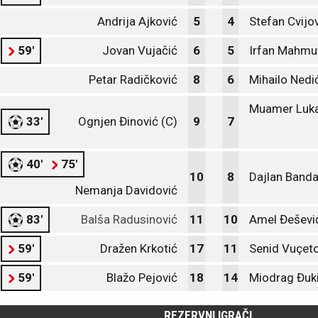
Andrija Ajković
5
4
Stefan Cvijo
59'
Jovan Vujačić
6
5
Irfan Mahmu
Petar Radičković
8
6
Mihailo Nedi
Muamer Luk
33'
Ognjen Đinović (C)
9
7
40'
75'
10
8
Dajlan Band
Nemanja Davidović
83'
Balša Radusinović
11
10
Amel Đešević
59'
Dražen Krkotić
17
11
Senid Vuçet
59'
Blažo Pejović
18
14
Miodrag Đuk
REZERVNI IGRAČI