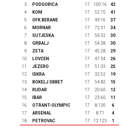
3.
PODGORICA
17
100:16
42
4.
KOM
17
52:15
41
5.
OFK BERANE
17
49:16
37
6.
MORNAR
17
72:31
34
7.
SUTJESKA
17
59:32
30
8.
GRBALJ
17
54:38
30
9.
ZETA
17
45:28
29
10.
LOVĆEN
17
47:34
26
11.
JEZERO
17
51:33
25
12.
ISKRA
17
32:52
19
13.
BOKELJ SBBET
17
54:82
15
14.
RUDAR
17
20:60
12
15.
IBAR
17
23:60
11
16.
OTRANT-OLYMPIC
17
8:130
6
17.
ARSENAL
17
8:71
4
18.
PETROVAC
17
12:123
1