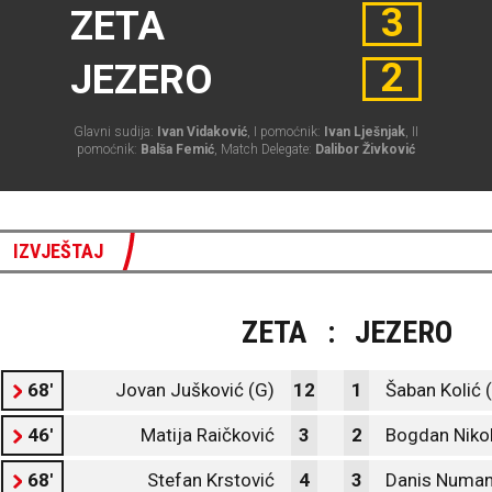
3
ZETA
2
JEZERO
Glavni sudija:
Ivan Vidaković
, I pomoćnik:
Ivan Lješnjak
, II
pomoćnik:
Balša Femić
, Match Delegate:
Dalibor Živković
IZVJEŠTAJ
ZETA
:
JEZERO
68'
Jovan Jušković (G)
12
1
Šaban Kolić 
46'
Matija Raičković
3
2
Bogdan Nikol
68'
Stefan Krstović
4
3
Danis Numan