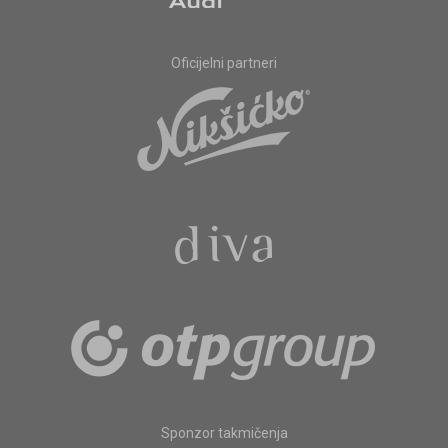
Oficijelni partneri
Sponzor takmičenja