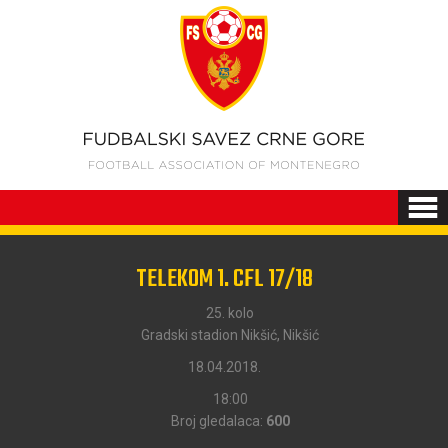
TELEKOM 1. CFL 17/18
25. kolo
Gradski stadion Nikšić, Nikšić
18.04.2018.
18:00
Broj gledalaca:
600