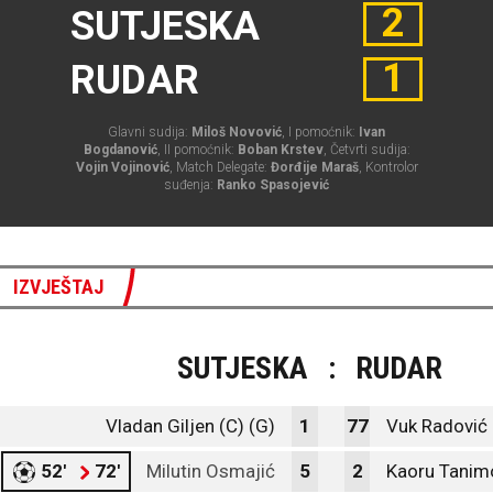
2
SUTJESKA
1
RUDAR
Glavni sudija:
Miloš Novović
, I pomoćnik:
Ivan
Bogdanović
, II pomoćnik:
Boban Krstev
, Četvrti sudija:
Vojin Vojinović
, Match Delegate:
Đorđije Maraš
, Kontrolor
suđenja:
Ranko Spasojević
IZVJEŠTAJ
SUTJESKA
:
RUDAR
Vladan Giljen (C) (G)
1
77
Vuk Radović 
52'
72'
Milutin Osmajić
5
2
Kaoru Tanim