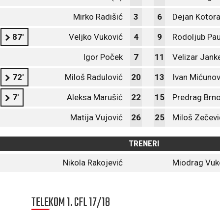
Mirko Radišić
3
6
Dejan Kotor
87'
Veljko Vuković
4
9
Rodoljub Pa
Igor Poček
7
11
Velizar Jank
72'
Miloš Radulović
20
13
Ivan Mićunov
7'
Aleksa Marušić
22
15
Predrag Brno
Matija Vujović
26
25
Miloš Zečevi
TRENERI
Nikola Rakojević
Miodrag Vuk
TELEKOM 1. CFL 17/18