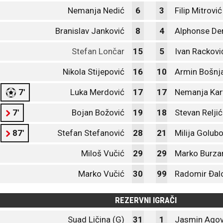
Nemanja Nedić
6
3
Filip Mitrović
Branislav Janković
8
4
Alphonse De
Stefan Lončar
15
5
Ivan Rackovi
Nikola Stijepović
16
10
Armin Bošnj
7'
Luka Merdović
17
17
Nemanja Kar
7'
Bojan Božović
19
18
Stevan Reljić
87'
Stefan Stefanović
28
21
Milija Golubo
Miloš Vučić
29
29
Marko Burza
Marko Vučić
30
99
Radomir Đal
REZERVNI IGRAČI
Suad Ličina (G)
31
1
Jasmin Agov