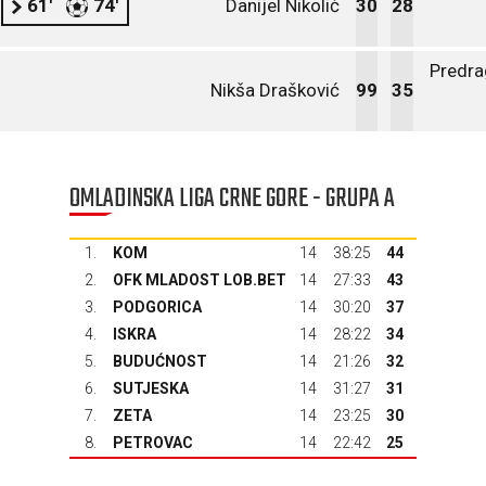
61'
74'
Danijel Nikolić
30
28
Predra
Nikša Drašković
99
35
OMLADINSKA LIGA CRNE GORE - GRUPA A
1.
KOM
14
38:25
44
2.
OFK MLADOST LOB.BET
14
27:33
43
3.
PODGORICA
14
30:20
37
4.
ISKRA
14
28:22
34
5.
BUDUĆNOST
14
21:26
32
6.
SUTJESKA
14
31:27
31
7.
ZETA
14
23:25
30
8.
PETROVAC
14
22:42
25