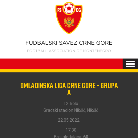
OMLADINSKA LIGA CRNE GORE - GRUPA
A
12. kolo
Gradski stadion Nikšić, Nikšić
22.05.2022.
17:30
Broj gledalaca:
60