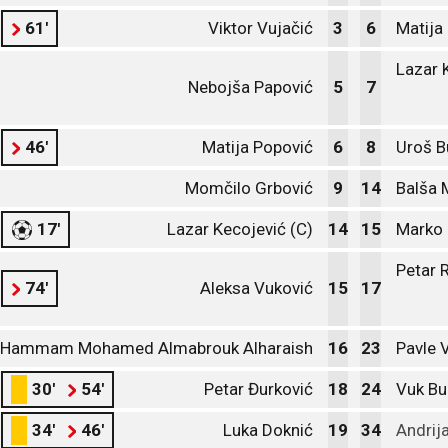
61'
Viktor Vujačić
3
6
Matija
Lazar 
Nebojša Papović
5
7
46'
Matija Popović
6
8
Uroš B
Momčilo Grbović
9
14
Balša 
17'
Lazar Kecojević (C)
14
15
Marko 
Petar 
74'
Aleksa Vuković
15
17
Hammam Mohamed Almabrouk Alharaish
16
23
Pavle 
30'
54'
Petar Đurković
18
24
Vuk Bu
34'
46'
Luka Doknić
19
34
Andrij