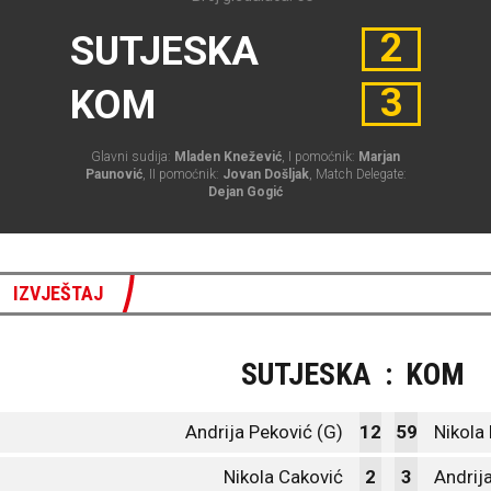
2
SUTJESKA
3
KOM
Glavni sudija:
Mladen Knežević
, I pomoćnik:
Marjan
Paunović
, II pomoćnik:
Jovan Došljak
, Match Delegate:
Dejan Gogić
IZVJEŠTAJ
SUTJESKA
:
KOM
Andrija Peković (G)
12
59
Nikola 
Nikola Caković
2
3
Andrij