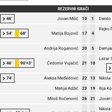
REZERVNI IGRAČI
46'
Jovan Milić
10
1
Danilo
Rajko 
54'
68'
Matija Bojović
17
4
Andrija Roganović
20
5
Damjan
Lazar 
46'
90'+3'
Čedomir Vujačić
21
10
74'
Aleksa Međedović
22
13
Nikola
Matija Adžić
23
19
Ilija K
Miloš Roćenović
26
21
Jovan 
Nikola