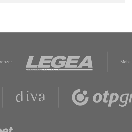
sponzor
Mobili