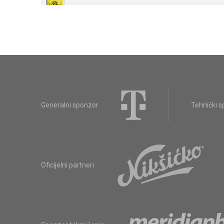
Generalni sponzor
Tehnički 
Oficijelni partneri