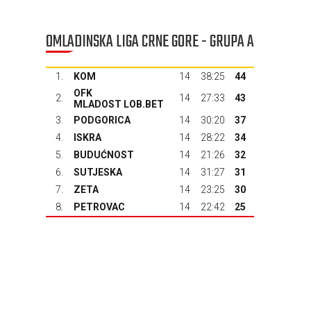
OMLADINSKA LIGA CRNE GORE - GRUPA A
1.
KOM
14
38:25
44
OFK
2.
14
27:33
43
MLADOST LOB.BET
3.
PODGORICA
14
30:20
37
4.
ISKRA
14
28:22
34
5.
BUDUĆNOST
14
21:26
32
6.
SUTJESKA
14
31:27
31
7.
ZETA
14
23:25
30
8.
PETROVAC
14
22:42
25