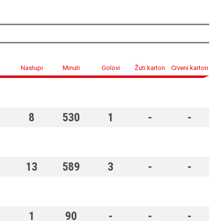
Nastupi
Minuti
Golovi
Žuti karton
Crveni karton
8
530
1
-
-
13
589
3
-
-
1
90
-
-
-