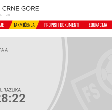
IJE
TAKMIČENJA
PROPISI I DOKUMENTI
EDUKACIJA
PA A
L RAZLIKA
28:22