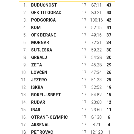
1.
BUDUĆNOST
17
87:11
43
2.
OFK TITOGRAD
17
80:21
43
3.
PODGORICA
17
100:16
42
4.
KOM
17
52:15
41
5.
OFK BERANE
17
49:16
37
6.
MORNAR
17
72:31
34
7.
SUTJESKA
17
59:32
30
8.
GRBALJ
17
54:38
30
9.
ZETA
17
45:28
29
10.
LOVĆEN
17
47:34
26
11.
JEZERO
17
51:33
25
12.
ISKRA
17
32:52
19
13.
BOKELJ SBBET
17
54:82
15
14.
RUDAR
17
20:60
12
15.
IBAR
17
23:60
11
16.
OTRANT-OLYMPIC
17
8:130
6
17.
ARSENAL
17
8:71
4
18.
PETROVAC
17
12:123
1