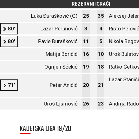
REZERVNI IGRAČI
Luka Đurašković (G)
25
35
Aleksej Jele
80'
Lazar Perunović
3
4
Risto Pejovi
80'
Pavle Đurašković
11
5
Nikola Begov
Matija Boričić
16
10
Uroš Bulatov
Ognjen Šćekić
19
18
Ratko Ćetkov
Lazar Staniš
71'
Petar Aničić
20
21
Uroš Ljumović
26
23
Andrija Rado
KADETSKA LIGA 19/20