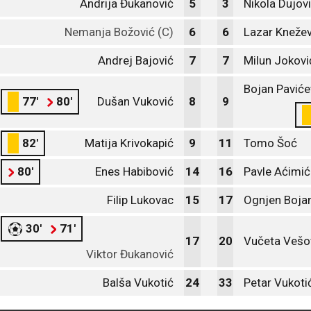
Andrija Đukanović
5
3
Nikola Dujov
Nemanja Božović (C)
6
6
Lazar Knežev
Andrej Bajović
7
7
Milun Jokovi
Bojan Paviće
77'
80'
Dušan Vuković
8
9
82'
Matija Krivokapić
9
11
Tomo Šoć
80'
Enes Habibović
14
16
Pavle Aćimić
Filip Lukovac
15
17
Ognjen Boja
30'
71'
17
20
Vučeta Vešo
Viktor Đukanović
Balša Vukotić
24
33
Petar Vukoti