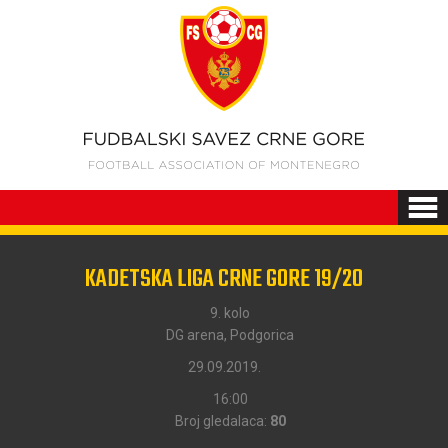
KADETSKA LIGA CRNE GORE 19/20
9. kolo
DG arena, Podgorica
29.09.2019.
16:00
Broj gledalaca:
80