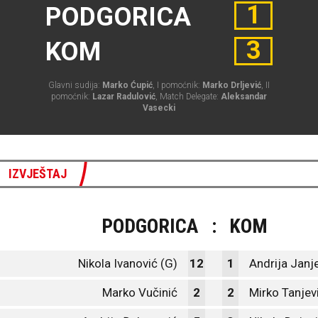
1
PODGORICA
3
KOM
Glavni sudija:
Marko Ćupić
, I pomoćnik:
Marko Drljević
, II
pomoćnik:
Lazar Radulović
, Match Delegate:
Aleksandar
Vasecki
IZVJEŠTAJ
PODGORICA
:
KOM
Nikola Ivanović (G)
12
1
Andrija Janje
Marko Vučinić
2
2
Mirko Tanjev