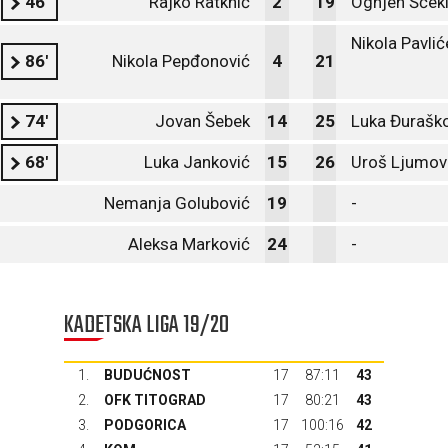
46'
Rajko Ratknić
2
19
Ognjen Šćek
Nikola Pavlić
86'
Nikola Pepđonović
4
21
74'
Jovan Šebek
14
25
Luka Đurašk
68'
Luka Janković
15
26
Uroš Ljumov
Nemanja Golubović
19
-
Aleksa Marković
24
-
KADETSKA LIGA 19/20
1.
BUDUĆNOST
17
87:11
43
2.
OFK TITOGRAD
17
80:21
43
3.
PODGORICA
17
100:16
42