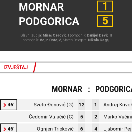
1
MORNAR
5
PODGORICA
Glavni sudija:
Miraš Cerović
, I pomoćnik:
Danijel Dević
, II
pomoćnik:
Vojin Ostojić
, Match Delegate:
Nikola Gegaj
IZVJEŠTAJ
MORNAR
:
PODGORIC
46'
Sveto Đonović (G)
12
1
Andrej Krivo
Čedomir Vujačić (C)
5
2
Marko Vučin
46'
Ognjen Tripković
6
4
Ljubomir Pej