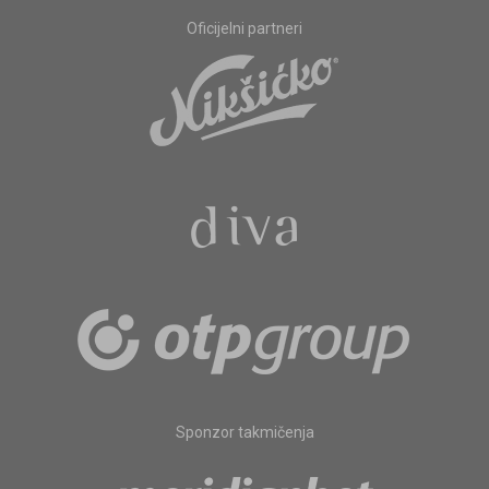
Oficijelni partneri
Sponzor takmičenja