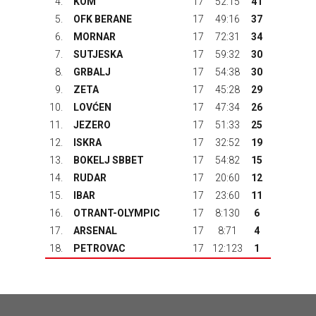
4.
KOM
17
52:15
41
5.
OFK BERANE
17
49:16
37
6.
MORNAR
17
72:31
34
7.
SUTJESKA
17
59:32
30
8.
GRBALJ
17
54:38
30
9.
ZETA
17
45:28
29
10.
LOVĆEN
17
47:34
26
11.
JEZERO
17
51:33
25
12.
ISKRA
17
32:52
19
13.
BOKELJ SBBET
17
54:82
15
14.
RUDAR
17
20:60
12
15.
IBAR
17
23:60
11
16.
OTRANT-OLYMPIC
17
8:130
6
17.
ARSENAL
17
8:71
4
18.
PETROVAC
17
12:123
1