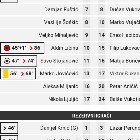
Damjan Fuštić
7
8
Dušan Vukov
Vasilije Šoškić
8
10
Marko Vujač
Veljko Mihaljević
9
14
Enes Habibov
45'+1'
86'
Aldin Ličina
10
15
Filip Lukovac
47'
74'
Savo Stojanović
11
16
Matija Boriči
56'
68'
Marko Jovićević
13
17
Viktor Đukan
Aleksa Miljanić
16
20
Petar Aničić
Nikola Ljuljić
17
24
Balša Vukoti
REZERVNI IGRAČI
46'
Danijel Krnić (G)
1
3
Lazar Peruno