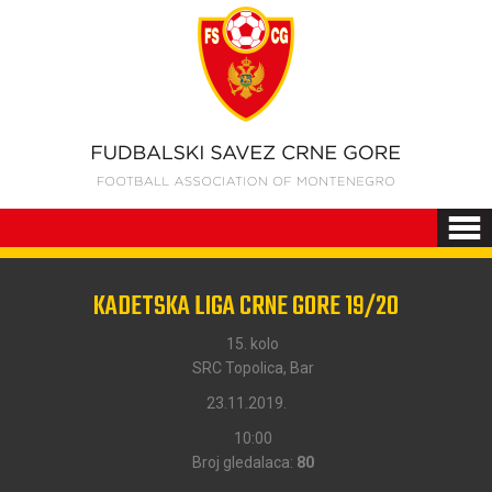
KADETSKA LIGA CRNE GORE 19/20
15. kolo
SRC Topolica, Bar
23.11.2019.
10:00
Broj gledalaca:
80