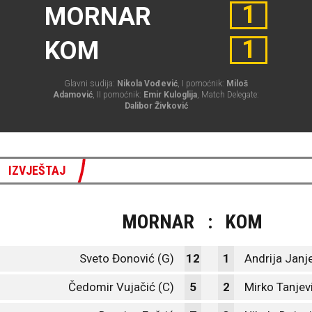
1
MORNAR
1
KOM
Glavni sudija:
Nikola Vođević
, I pomoćnik:
Miloš
Adamović
, II pomoćnik:
Emir Kuloglija
, Match Delegate:
Dalibor Živković
IZVJEŠTAJ
MORNAR
:
KOM
Sveto Đonović (G)
12
1
Andrija Janje
Čedomir Vujačić (C)
5
2
Mirko Tanjev