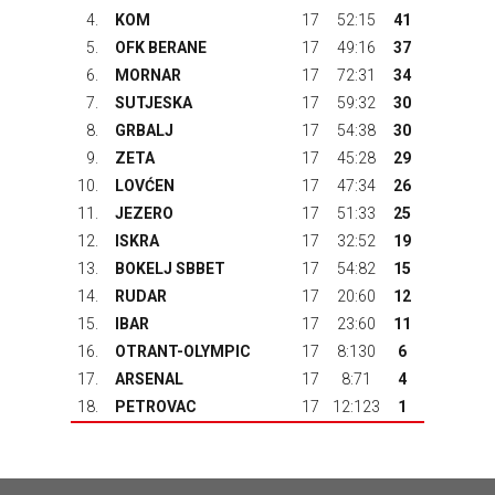
4.
KOM
17
52:15
41
5.
OFK BERANE
17
49:16
37
6.
MORNAR
17
72:31
34
7.
SUTJESKA
17
59:32
30
8.
GRBALJ
17
54:38
30
9.
ZETA
17
45:28
29
10.
LOVĆEN
17
47:34
26
11.
JEZERO
17
51:33
25
12.
ISKRA
17
32:52
19
13.
BOKELJ SBBET
17
54:82
15
14.
RUDAR
17
20:60
12
15.
IBAR
17
23:60
11
16.
OTRANT-OLYMPIC
17
8:130
6
17.
ARSENAL
17
8:71
4
18.
PETROVAC
17
12:123
1