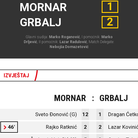
1
MORNAR
2
GRBALJ
Glavni sudija:
Marko Roganović
, I pomoćnik:
Marko
Drljević
, II pomoćnik:
Lazar Radulović
, Match Delegate:
Nebojša Domazetović
IZVJEŠTAJ
MORNAR
:
GRBALJ
Sveto Đonović (G)
12
1
Dragan Ćetko
46'
Rajko Ratknić
2
2
Lazar Kovini