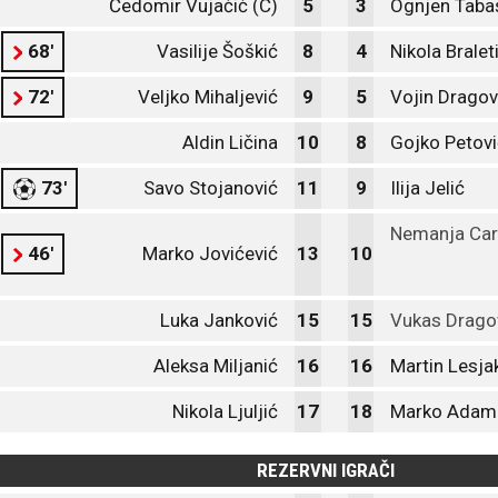
Čedomir Vujačić (C)
5
3
Ognjen Taba
68'
Vasilije Šoškić
8
4
Nikola Bralet
72'
Veljko Mihaljević
9
5
Vojin Dragov
Aldin Ličina
10
8
Gojko Petovi
73'
Savo Stojanović
11
9
Ilija Jelić
Nemanja Car
46'
Marko Jovićević
13
10
Luka Janković
15
15
Vukas Drago
Aleksa Miljanić
16
16
Martin Lesja
Nikola Ljuljić
17
18
Marko Adam
REZERVNI IGRAČI