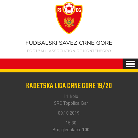
KADETSKA LIGA CRNE GORE 19/20
11. kolo
SRC Topolica, Bar
09.10.2019.
15:30
Broj gledalaca:
100