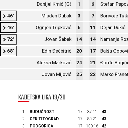
Danijel Krnić (G)
1
6
Stefan Papov
46'
Mladen Dubak
3
7
Borivoje Tuj
46'
Ognjen Tripković
6
11
Dejan Đukić
72'
Jovan Šebek
14
14
Nemanja Ro
68'
Edin Đečbitrić
20
17
Balša Gobov
Aleksa Marković
24
21
Đorđe Bogić
Jovan Mijović
25
22
Marko Frane
KADETSKA LIGA 19/20
1.
BUDUĆNOST
17
87:11
43
2.
OFK TITOGRAD
17
80:21
43
3.
PODGORICA
17
100:16
42