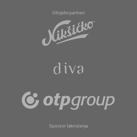
Oficijelni partneri
Sponzor takmičenja