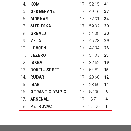
4.
KOM
17
52:15
41
5.
OFK BERANE
17
49:16
37
6.
MORNAR
17
72:31
34
7.
SUTJESKA
17
59:32
30
8.
GRBALJ
17
54:38
30
9.
ZETA
17
45:28
29
10.
LOVĆEN
17
47:34
26
11.
JEZERO
17
51:33
25
12.
ISKRA
17
32:52
19
13.
BOKELJ SBBET
17
54:82
15
14.
RUDAR
17
20:60
12
15.
IBAR
17
23:60
11
16.
OTRANT-OLYMPIC
17
8:130
6
17.
ARSENAL
17
8:71
4
18.
PETROVAC
17
12:123
1