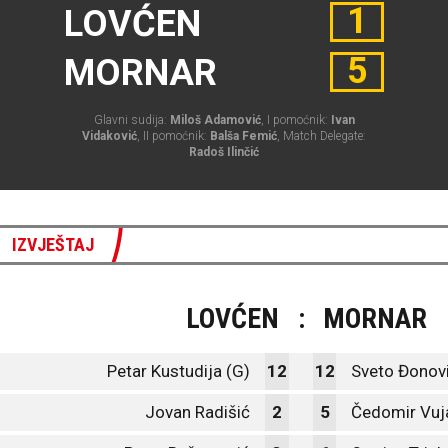
1
LOVĆEN
5
MORNAR
Glavni sudija:
Miloš Adamović
, I pomoćnik:
Ivan
Vidaković
, II pomoćnik:
Balša Femić
, Match Delegate:
Radoš Ilinčić
IZVJEŠTAJ
LOVĆEN
:
MORNAR
Petar Kustudija (G)
12
12
Sveto Đonovi
Jovan Radišić
2
5
Čedomir Vuja