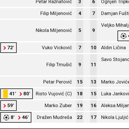
Petar Ražnatović
3
6
Ognjen Tripk
Filip Miljenović
4
7
Damjan Fušt
Veljko Mihalj
Nikola Miljenović
5
9
72'
Vuko Vicković
7
10
Aldin Ličina
Savo Stojano
Filip Tmušić
9
11
Petar Perović
15
13
Marko Jović
41'
80'
Risto Vujović (C)
18
15
Luka Jankov
59'
Marko Zuber
19
16
Aleksa Milja
8'
46'
Dražen Mudreša
22
17
Nikola Ljuljić