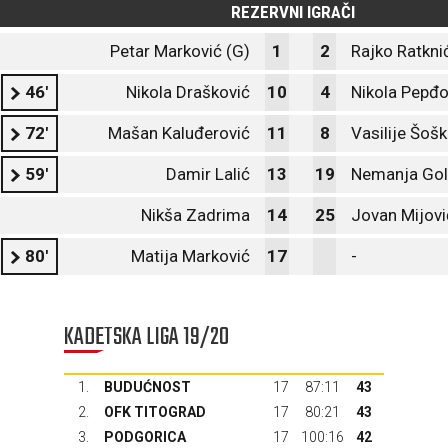
REZERVNI IGRAČI
Petar Marković (G)
1
2
Rajko Ratkni
46'
Nikola Drašković
10
4
Nikola Pepđ
72'
Mašan Kaluđerović
11
8
Vasilije Šošk
59'
Damir Lalić
13
19
Nemanja Gol
Nikša Zadrima
14
25
Jovan Mijovi
80'
Matija Marković
17
-
KADETSKA LIGA 19/20
1.
BUDUĆNOST
17
87:11
43
2.
OFK TITOGRAD
17
80:21
43
3.
PODGORICA
17
100:16
42