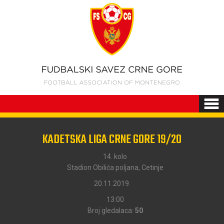
KADETSKA LIGA CRNE GORE 19/20
14. kolo
Stadion Obilića poljana, Cetinje
20.11.2019.
13:00
Broj gledalaca:
50