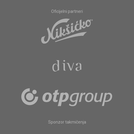
Oficijelni partneri
Sponzor takmičenja