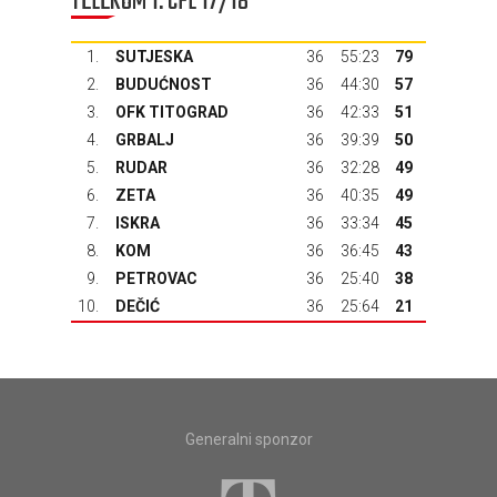
TELEKOM 1. CFL 17/18
1.
SUTJESKA
36
55:23
79
2.
BUDUĆNOST
36
44:30
57
3.
OFK TITOGRAD
36
42:33
51
4.
GRBALJ
36
39:39
50
5.
RUDAR
36
32:28
49
6.
ZETA
36
40:35
49
7.
ISKRA
36
33:34
45
8.
KOM
36
36:45
43
9.
PETROVAC
36
25:40
38
10.
DEČIĆ
36
25:64
21
Generalni sponzor