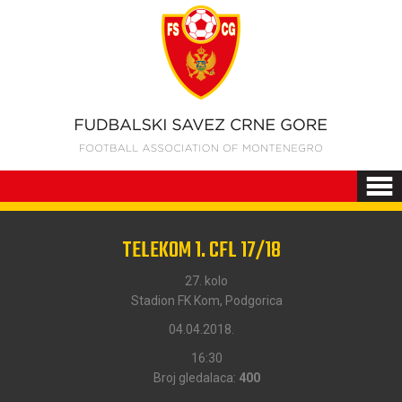
TELEKOM 1. CFL 17/18
27. kolo
Stadion FK Kom, Podgorica
04.04.2018.
16:30
Broj gledalaca:
400