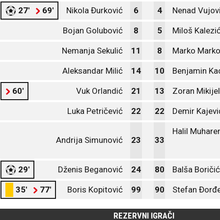
27'
69'
Nikola Đurković
6
4
Nenad Vujov
Bojan Golubović
8
5
Miloš Kalezi
Nemanja Sekulić
11
8
Marko Marko
Aleksandar Milić
14
10
Benjamin Ka
60'
Vuk Orlandić
21
13
Zoran Mikijel
Luka Petričević
22
22
Demir Kajevi
Halil Muhar
Andrija Simunović
23
33
29'
Dženis Beganović
24
80
Balša Boričić
35'
77'
Boris Kopitović
99
90
Stefan Đorđe
REZERVNI IGRAČI