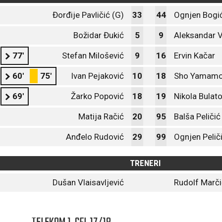
Đorđije Pavličić (G)
33
44
Ognjen Bogić
Božidar Đukić
5
9
Aleksandar V
77'
Stefan Milošević
9
16
Ervin Kačar
60'
75'
Ivan Pejaković
10
18
Sho Yamamo
69'
Žarko Popović
18
19
Nikola Bulato
Matija Račić
20
95
Balša Peličić
Anđelo Rudović
29
99
Ognjen Pelič
TRENERI
Dušan Vlaisavljević
Rudolf Marči