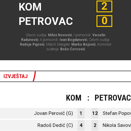
2
KOM
0
PETROVAC
Glavni sudija:
Miloš Novović
, I pomoćnik:
Veselin
Radunović
, II pomoćnik:
Ivan Bogdanović
, Četvrti sudija:
Radoje Pajović
, Match Delegate:
Marko Bojović
, Kontrolor
suđenja:
Božo Ćorsović
IZVJEŠTAJ
KOM
:
PETROVAC
Jovan Perović (G)
1
12
Stefan Popov
Radoš Dedić (C)
4
2
Nikola Savov