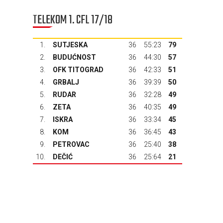
TELEKOM 1. CFL 17/18
1.
SUTJESKA
36
55:23
79
2.
BUDUĆNOST
36
44:30
57
3.
OFK TITOGRAD
36
42:33
51
4.
GRBALJ
36
39:39
50
5.
RUDAR
36
32:28
49
6.
ZETA
36
40:35
49
7.
ISKRA
36
33:34
45
8.
KOM
36
36:45
43
9.
PETROVAC
36
25:40
38
10.
DEČIĆ
36
25:64
21