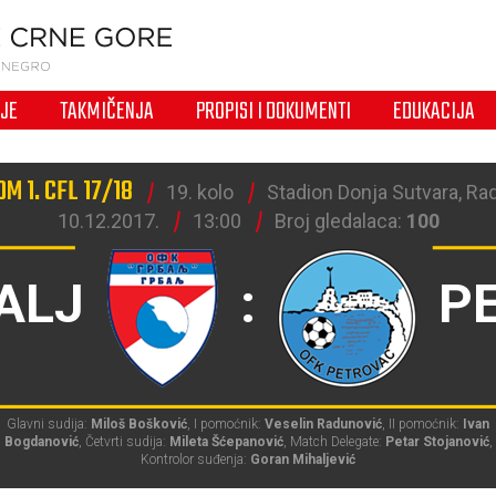
IJE
TAKMIČENJA
PROPISI I DOKUMENTI
EDUKACIJA
M 1. CFL 17/18
19. kolo
Stadion Donja Sutvara, Ra
10.12.2017.
13:00
Broj gledalaca:
100
ALJ
:
P
Glavni sudija:
Miloš Bošković
, I pomoćnik:
Veselin Radunović
, II pomoćnik:
Ivan
Bogdanović
, Četvrti sudija:
Mileta Šćepanović
, Match Delegate:
Petar Stojanović
,
Kontrolor suđenja:
Goran Mihaljević