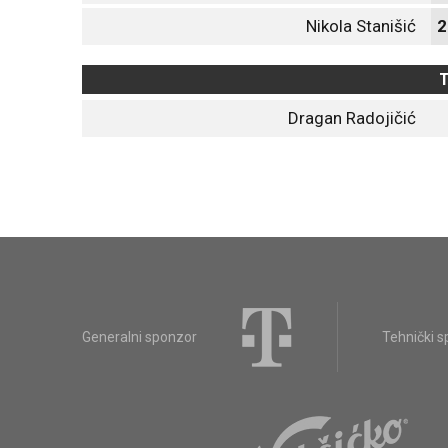
Nikola Stanišić
2
T
Dragan Radojičić
Generalni sponzor
Tehnički 