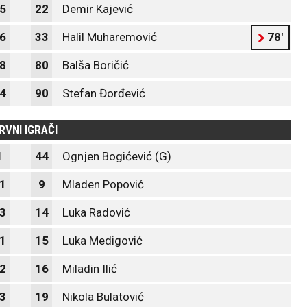
5
22
Demir Kajević
6
33
Halil Muharemović
78'
8
80
Balša Boričić
4
90
Stefan Đorđević
RVNI IGRAČI
1
44
Ognjen Bogićević (G)
1
9
Mladen Popović
3
14
Luka Radović
1
15
Luka Medigović
2
16
Miladin Ilić
3
19
Nikola Bulatović