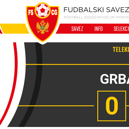
SAVEZ
INFO
SELEKC
TELEKO
GRB
0