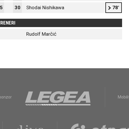
5
30
Shodai Nishikawa
78'
RENERI
Rudolf Marčić
sponzor
Mobili