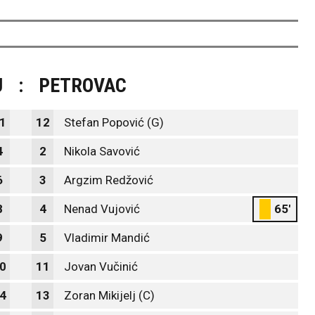
J
:
PETROVAC
1
12
Stefan Popović (G)
4
2
Nikola Savović
6
3
Argzim Redžović
8
4
Nenad Vujović
65'
9
5
Vladimir Mandić
0
11
Jovan Vučinić
4
13
Zoran Mikijelj (C)