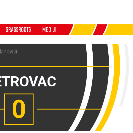
GRASSROOTS
MEDIJI
danovići
ETROVAC
0