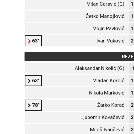
Milan Carević (C)
1
Ćetko Manojlović
1
Vojin Pavlović
1
63'
Ivan Vuković
2
REZE
Aleksandar Nikolić (G)
63'
Vladan Kordić
1
Nikola Marković
1
78'
Žarko Korać
2
Ljubomir Kovačević
2
Miloš Ivančević
2