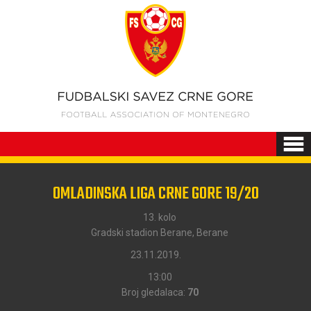
OMLADINSKA LIGA CRNE GORE 19/20
13. kolo
Gradski stadion Berane, Berane
23.11.2019.
13:00
Broj gledalaca:
70