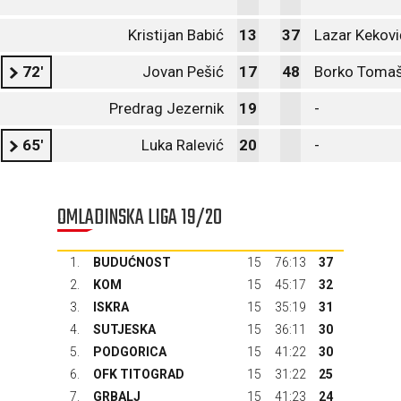
Kristijan Babić
13
37
Lazar Kekovi
72'
Jovan Pešić
17
48
Borko Tomaš
Predrag Jezernik
19
-
65'
Luka Ralević
20
-
OMLADINSKA LIGA 19/20
1.
BUDUĆNOST
15
76:13
37
2.
KOM
15
45:17
32
3.
ISKRA
15
35:19
31
4.
SUTJESKA
15
36:11
30
5.
PODGORICA
15
41:22
30
6.
OFK TITOGRAD
15
31:22
25
7.
GRBALJ
15
41:23
24