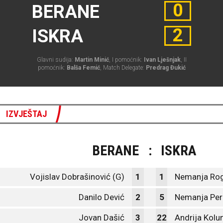
0
BERANE
2
ISKRA
Glavni sudija:
Martin Minić
, I pomoćnik:
Ivan Lješnjak
, II
pomoćnik:
Balša Femić
, Match Delegate:
Predrag Đukić
IZVJEŠTAJ
BERANE
:
ISKRA
Vojislav Dobrašinović (G)
1
1
Nemanja Rog
Danilo Dević
2
5
Nemanja Per
Jovan Dašić
3
22
Andrija Kolu