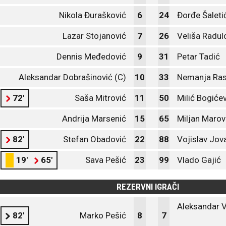
Nikola Đurašković
6
24
Đorđe Šaleti
Lazar Stojanović
7
26
Veliša Radul
Dennis Međedović
9
31
Petar Tadić
Aleksandar Dobrašinović (C)
10
33
Nemanja Ras
72'
Saša Mitrović
11
50
Milić Bogiće
Andrija Marsenić
15
65
Miljan Marov
82'
Stefan Obadović
22
88
Vojislav Jov
19'
65'
Sava Pešić
23
99
Vlado Gajić
REZERVNI IGRAČI
Aleksandar 
82'
Marko Pešić
8
7