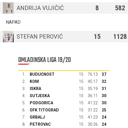
8
582
ANDRIJA VUJIČIĆ
NAPAD
15
1128
STEFAN PEROVIĆ
OMLADINSKA LIGA 19/20
1.
BUDUĆNOST
15
76:13
37
2.
KOM
15
45:17
32
3.
ISKRA
15
35:19
31
4.
SUTJESKA
15
36:11
30
5.
PODGORICA
15
41:22
30
6.
OFK TITOGRAD
15
31:22
25
7.
GRBALJ
15
41:23
24
8.
PETROVAC
15
30:26
24