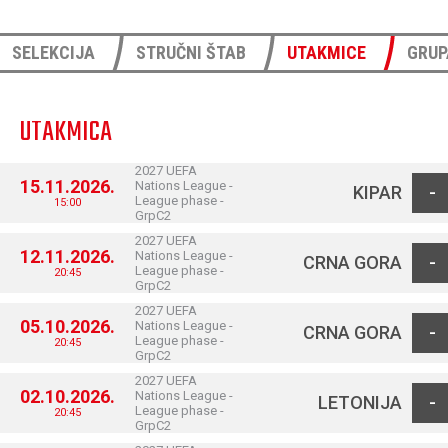
SELEKCIJA
STRUČNI ŠTAB
UTAKMICE
GRUP
UTAKMICA
2027 UEFA
15.11.2026.
Nations League -
KIPAR
-
League phase -
15:00
GrpC2
2027 UEFA
12.11.2026.
Nations League -
CRNA GORA
-
League phase -
20:45
GrpC2
2027 UEFA
05.10.2026.
Nations League -
CRNA GORA
-
League phase -
20:45
GrpC2
2027 UEFA
02.10.2026.
Nations League -
LETONIJA
-
League phase -
20:45
GrpC2