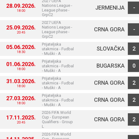
2027 UEFA
28.09.2026.
Nations League -
JERMENIJA
-
League phase -
18:00
GrpC2
2027 UEFA
25.09.2026.
Nations League -
CRNA GORA
-
League phase -
20:45
GrpC2
Prijateljska
05.06.2026.
SLOVAČKA
2
utakmica - Fudbal
18:30
- Muški - A
Prijateljska
01.06.2026.
BUGARSKA
0
utakmica - Fudbal
18:00
- Muški - A
Prijateljska
31.03.2026.
CRNA GORA
2
utakmica - Fudbal
18:00
- Muški - A
Prijateljska
27.03.2026.
CRNA GORA
2
utakmica - Fudbal
18:00
- Muški - A
2026 FIFA World
17.11.2025.
Cup - European
CRNA GORA
2
Qualifiers - Group
20:45
L
2026 FIFA World
Cup - European