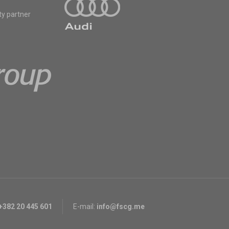
ty partner
+382 20 445 601
E-mail:
info@fscg.me