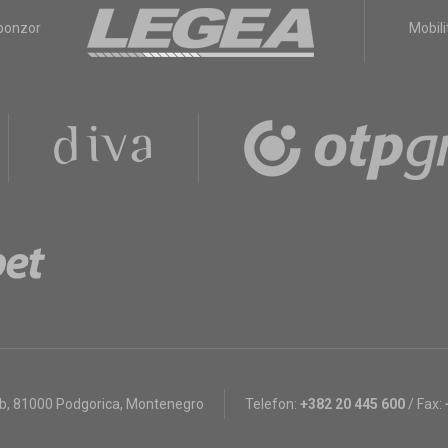
sponzor
Mobili
bb
,
81000 Podgorica, Montenegro
Telefon:
+382 20 445 600
/
Fax: