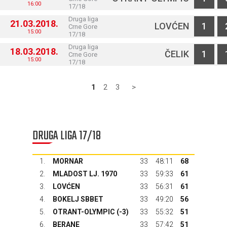
16:00
17/18
Druga liga
21.03.2018.
LOVĆEN
1
Crne Gore
15:00
17/18
Druga liga
18.03.2018.
ČELIK
1
Crne Gore
15:00
17/18
1
2
3
>
DRUGA LIGA 17/18
1.
MORNAR
33
48:11
68
2.
MLADOST LJ. 1970
33
59:33
61
3.
LOVĆEN
33
56:31
61
4.
BOKELJ SBBET
33
49:20
56
5.
OTRANT-OLYMPIC
(-3)
33
55:32
51
6.
BERANE
33
57:42
51