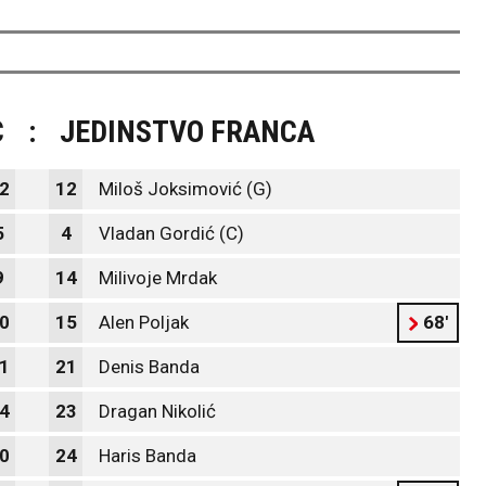
C
:
JEDINSTVO FRANCA
2
12
Miloš Joksimović (G)
5
4
Vladan Gordić (C)
9
14
Milivoje Mrdak
0
15
Alen Poljak
68'
1
21
Denis Banda
4
23
Dragan Nikolić
0
24
Haris Banda