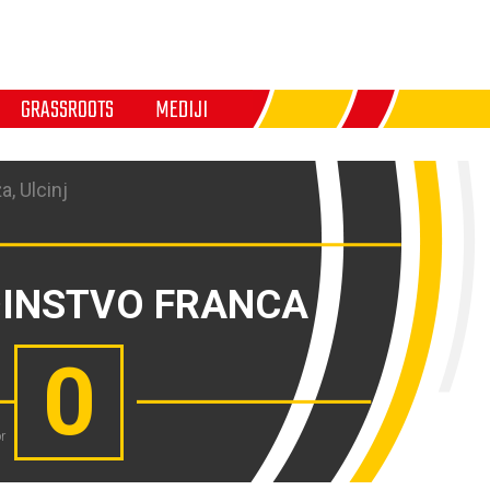
GRASSROOTS
MEDIJI
a, Ulcinj
DINSTVO FRANCA
0
r