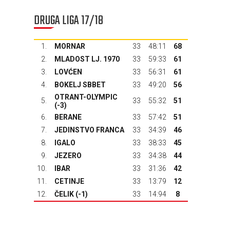
DRUGA LIGA 17/18
1.
MORNAR
33
48:11
68
2.
MLADOST LJ. 1970
33
59:33
61
3.
LOVĆEN
33
56:31
61
4.
BOKELJ SBBET
33
49:20
56
OTRANT-OLYMPIC
5.
33
55:32
51
(-3)
6.
BERANE
33
57:42
51
7.
JEDINSTVO FRANCA
33
34:39
46
8.
IGALO
33
38:33
45
9.
JEZERO
33
34:38
44
10.
IBAR
33
31:36
42
11.
CETINJE
33
13:79
12
12.
ČELIK
(-1)
33
14:94
8