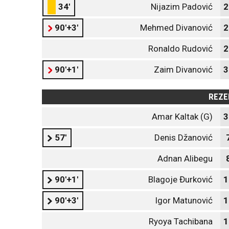
34'
Nijazim Padović
2
90'+3'
Mehmed Divanović
2
Ronaldo Rudović
2
90'+1'
Zaim Divanović
3
REZE
Amar Kaltak (G)
3
57'
Denis Džanović
Adnan Alibegu
90'+1'
Blagoje Đurković
1
90'+3'
Igor Matunović
1
Ryoya Tachibana
1