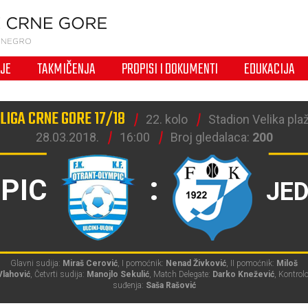
IJE
TAKMIČENJA
PROPISI I DOKUMENTI
EDUKACIJA
LIGA CRNE GORE 17/18
22. kolo
Stadion Velika plaž
28.03.2018.
16:00
Broj gledalaca:
200
:
PIC
JE
Glavni sudija:
Miraš Cerović
, I pomoćnik:
Nenad Živković
, II pomoćnik:
Miloš
Vlahović
, Četvrti sudija:
Manojlo Sekulić
, Match Delegate:
Darko Knežević
, Kontrolo
suđenja:
Saša Rašović