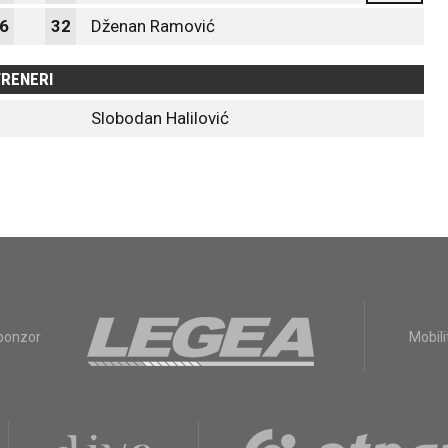
6
32
Dženan Ramović
RENERI
Slobodan Halilović
sponzor
Mobili