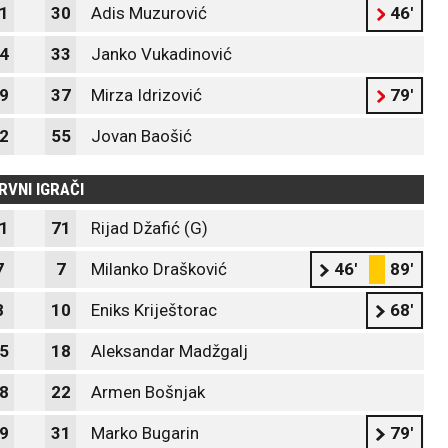
1
30
Adis Muzurović
46'
4
33
Janko Vukadinović
9
37
Mirza Idrizović
79'
2
55
Jovan Baošić
RVNI IGRAČI
1
71
Rijad Džafić (G)
7
7
Milanko Drašković
46'
89'
8
10
Eniks Kriještorac
68'
5
18
Aleksandar Madžgalj
8
22
Armen Bošnjak
9
31
Marko Bugarin
79'