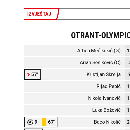
IZVJEŠTAJ
OTRANT-OLYMPI
Arben Mećikukić (G)
1
Arian Seniković (C)
57'
Kristijan Škrelja
Rijad Pepić
1
Nikola Ivanović
1
Luka Božović
1
9'
67'
Baćo Nikolić
2