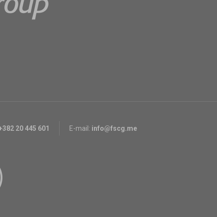
+382 20 445 601
E-mail:
info@fscg.me