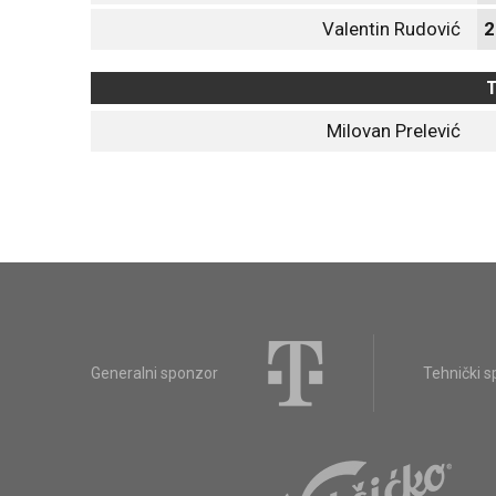
Valentin Rudović
2
T
Milovan Prelević
Generalni sponzor
Tehnički 