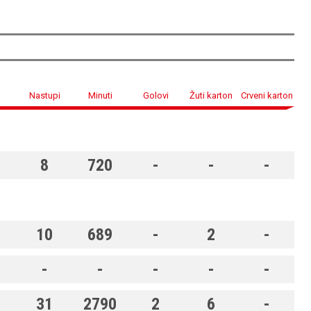
Nastupi
Minuti
Golovi
Žuti karton
Crveni karton
8
720
-
-
-
10
689
-
2
-
-
-
-
-
-
31
2790
2
6
-