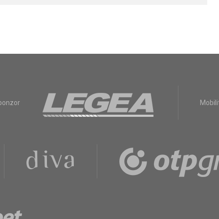
sponzor
Mobili