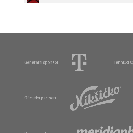
Generalni sponzor
Tehnički 
Oficijelni partneri