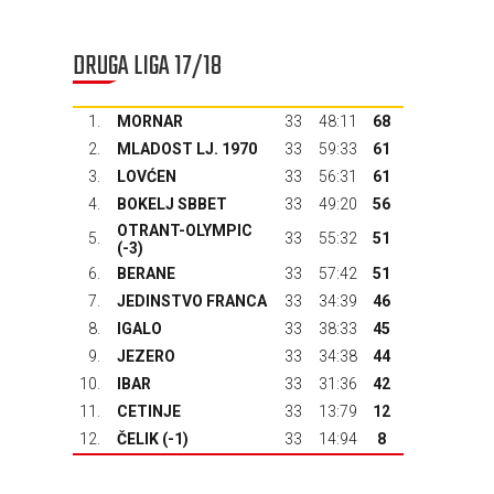
DRUGA LIGA 17/18
1.
MORNAR
33
48:11
68
2.
MLADOST LJ. 1970
33
59:33
61
3.
LOVĆEN
33
56:31
61
4.
BOKELJ SBBET
33
49:20
56
OTRANT-OLYMPIC
5.
33
55:32
51
(-3)
6.
BERANE
33
57:42
51
7.
JEDINSTVO FRANCA
33
34:39
46
8.
IGALO
33
38:33
45
9.
JEZERO
33
34:38
44
10.
IBAR
33
31:36
42
11.
CETINJE
33
13:79
12
12.
ČELIK
(-1)
33
14:94
8