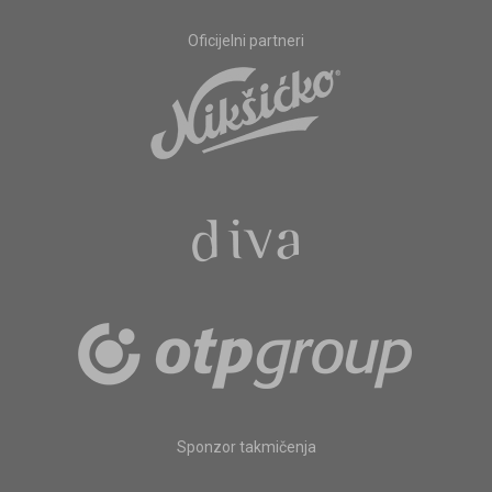
Oficijelni partneri
Sponzor takmičenja