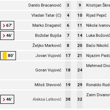
Danilo Bracanović
3
9
Kristijan Škre
Vladan Tatar (C)
4
10
Rijad Pepić
67'
Marko Draganić
6
11
Nikola Ivano
46'
Božidar Bujiša
7
14
Luka Božovi
Željko Marković
8
20
Baćo Nikolić
80'
Jovan Vujović
17
21
Nijazim Pado
Mehmed Div
Goran Vujović
18
24
Miloš Stevović
19
29
Ronaldo Rud
Zaim Divano
46'
Aleksa Latković
38
32