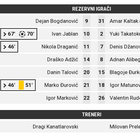
REZERVNI IGRAČI
Dejan Bogdanović
9
31
Amar Kaltak 
67'
70'
Ivan Jablan
10
2
Yuki Takatok
46'
Nikola Draganić
11
7
Denis Džano
Draško Adžić
14
8
Adnan Alibe
Danin Talović
20
15
Blagoje Đurk
46'
51'
Marko Đurović
21
18
Igor Matunov
Igor Marković
22
26
Valentin Rud
TRENERI
Dragi Kanatlarovski
Milovan Prel