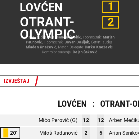
1
LOVĆEN
OTRANT-
2
OLYMPIC
Glavni sudija:
Aleksandar Šćekić
, I pomoćnik:
Marjan
Paunović
, II pomoćnik:
Jovan Došljak
, Četvrti sudija:
Mladen Knežević
, Match Delegate:
Darko Knežević
,
Kontrolor suđenja:
Dejan Šaković
IZVJEŠTAJ
LOVĆEN
:
OTRANT-O
Mićo Perović (G)
12
12
Arben Mećiku
20'
Miloš Radunović
2
5
Arian Senikov