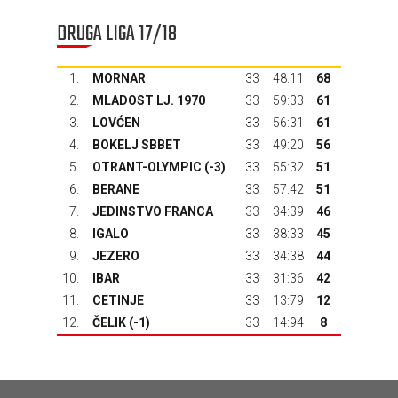
DRUGA LIGA 17/18
1.
MORNAR
33
48:11
68
2.
MLADOST LJ. 1970
33
59:33
61
3.
LOVĆEN
33
56:31
61
4.
BOKELJ SBBET
33
49:20
56
5.
OTRANT-OLYMPIC
(-3)
33
55:32
51
6.
BERANE
33
57:42
51
7.
JEDINSTVO FRANCA
33
34:39
46
8.
IGALO
33
38:33
45
9.
JEZERO
33
34:38
44
10.
IBAR
33
31:36
42
11.
CETINJE
33
13:79
12
12.
ČELIK
(-1)
33
14:94
8