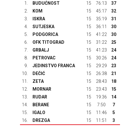
1.
BUDUĆNOST
15
76:13
37
2.
KOM
15
45:17
32
3.
ISKRA
15
35:19
31
4.
SUTJESKA
15
36:11
30
5.
PODGORICA
15
41:22
30
6.
OFK TITOGRAD
15
31:22
25
7.
GRBALJ
15
41:23
24
8.
PETROVAC
15
30:26
24
9.
JEDINSTVO FRANCA
15
29:29
23
10.
DEČIĆ
15
26:38
21
11.
ZETA
15
28:43
18
12.
MORNAR
15
23:43
15
13.
RUDAR
15
19:36
14
14.
BERANE
15
7:50
7
15.
IGALO
15
11:46
5
16.
DREZGA
15
11:51
3