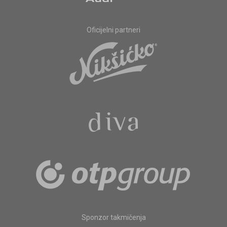
Oficijelni partneri
Sponzor takmičenja