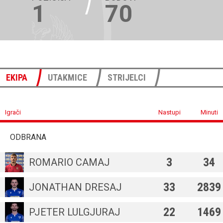
1
70
EKIPA
UTAKMICE
STRIJELCI
Igrači
Nastupi
Minuti
ODBRANA
3
34
ROMARIO CAMAJ
33
2839
JONATHAN DRESAJ
22
1469
PJETER LULGJURAJ