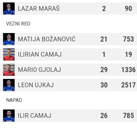
2
90
LAZAR MARAŠ
VEZNI RED
21
753
MATIJA BOŽANOVIĆ
1
19
ILIRIAN CAMAJ
29
1336
MARIO GJOLAJ
30
2517
LEON UJKAJ
NAPAD
26
785
ILIR CAMAJ