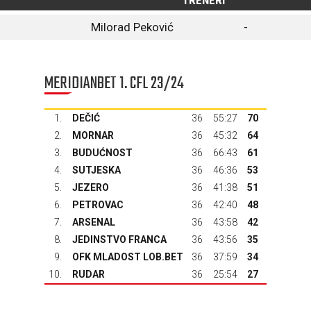
TRENERI
Milorad Peković
-
MERIDIANBET 1. CFL 23/24
1.
DEČIĆ
36
55:27
70
2.
MORNAR
36
45:32
64
3.
BUDUĆNOST
36
66:43
61
4.
SUTJESKA
36
46:36
53
5.
JEZERO
36
41:38
51
6.
PETROVAC
36
42:40
48
7.
ARSENAL
36
43:58
42
8.
JEDINSTVO FRANCA
36
43:56
35
9.
OFK MLADOST LOB.BET
36
37:59
34
10.
RUDAR
36
25:54
27