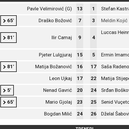
Pavle Velimirović (G)
13
1
Stefan Kastr
65'
Draško Božović
7
3
Meldin Kojić
Luccas Heinr
81'
Ilir Camaj
9
4
Pjeter Lulgjuraj
15
5
Ermin Imamo
81'
Matija Božanović
16
17
Saša Radeno
Leon Ujkaj
17
22
Matija Stijep
5'
Nenad Gavrić
20
24
Srđan Boško
65'
Mario Gjolaj
23
25
Senid Vuçet
Bogdan Milić
24
26
Dželal Šabov