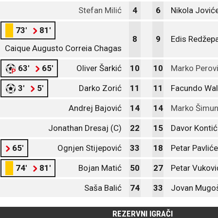
Stefan Milić
4
6
Nikola Jović
73'
81'
8
9
Edis Redžepa
Caique Augusto Correia Chagas
63'
65'
Oliver Šarkić
10
10
Marko Perov
3'
5'
Darko Zorić
11
11
Facundo Wal
Andrej Bajović
14
14
Marko Šimu
Jonathan Dresaj (C)
22
15
Davor Kontić
65'
Ognjen Stijepović
33
18
Petar Pavliće
74'
81'
Bojan Matić
50
27
Petar Vukovi
Saša Balić
74
33
Jovan Mugo
REZERVNI IGRAČI