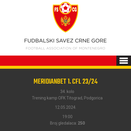
MERIDIANBET 1. CFL 23/24
34. kolo
Trening kamp OFK Titograd, Podgorica
12.05.2024.
19:00
Broj gledalaca:
250