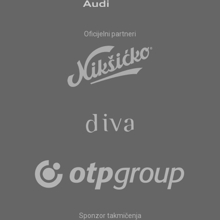
Oficijelni partneri
Sponzor takmičenja