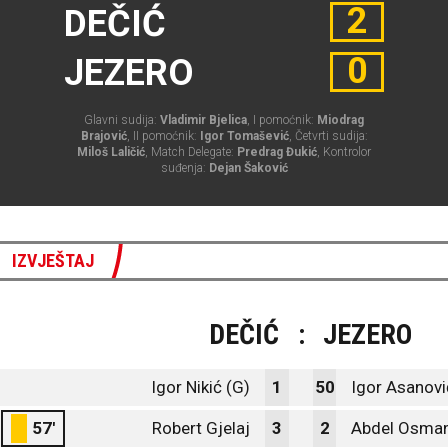
2
DEČIĆ
0
JEZERO
Glavni sudija:
Vladimir Bjelica
, I pomoćnik:
Miodrag
Brajović
, II pomoćnik:
Igor Tomašević
, Četvrti sudija:
Miloš Laličić
, Match Delegate:
Predrag Đukić
, Kontrolor
suđenja:
Dejan Šaković
IZVJEŠTAJ
DEČIĆ
:
JEZERO
Igor Nikić (G)
1
50
Igor Asanovi
57'
Robert Gjelaj
3
2
Abdel Osman